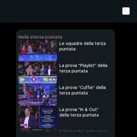
Nella stessa puntata
Le squadre della terza
puntata
La prova "Playlist" della
terza puntata
La prova "Cuffie" della
terza puntata
La prova "In & Out"
della terza puntata
Il "Rubajolly" della terza