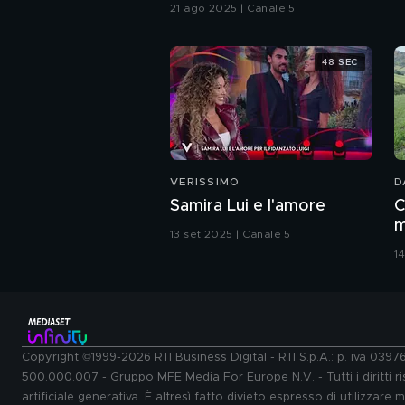
21 ago 2025 | Canale 5
48 SEC
VERISSIMO
D
Samira Lui e l'amore
C
m
13 set 2025 | Canale 5
s
14
Copyright ©1999-2026 RTI Business Digital - RTI S.p.A.: p. iva 039
500.000.007 - Gruppo MFE Media For Europe N.V. - Tutti i diritti ris
artificiale generativa. È altresì fatto divieto espresso di utilizzare