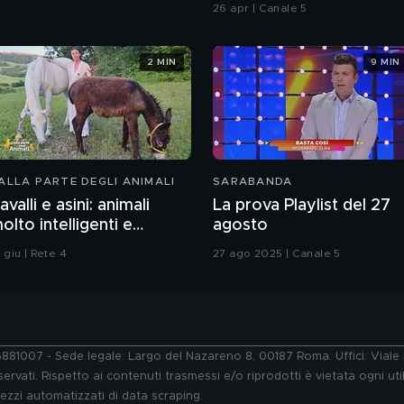
Chiatti"
26 apr | Canale 5
2 MIN
9 MIN
ALLA PARTE DEGLI ANIMALI
SARABANDA
avalli e asini: animali
La prova Playlist del 27
olto intelligenti e
agosto
ensibili
 giu | Rete 4
27 ago 2025 | Canale 5
76881007 - Sede legale: Largo del Nazareno 8, 00187 Roma. Uffici: Vial
ervati. Rispetto ai contenuti trasmessi e/o riprodotti è vietata ogni uti
 mezzi automatizzati di data scraping.