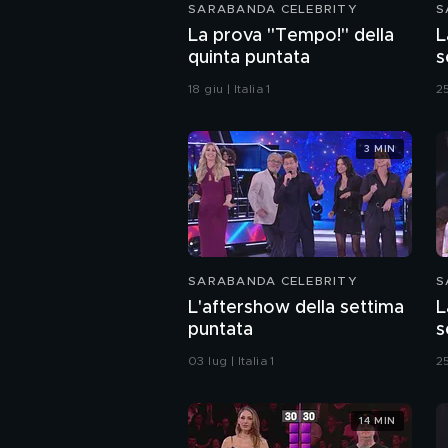
SARABANDA CELEBRITY
S
La prova "Tempo!" della
L
quinta puntata
s
18 giu | Italia 1
25
3 MIN
SARABANDA CELEBRITY
S
L'aftershow della settima
L
puntata
s
03 lug | Italia 1
25
14 MIN