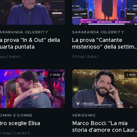
ARABANDA CELEBRITY
SARABANDA CELEBRITY
a prova "In & Out" della
La prova "Cantante
uarta puntata
misterioso" della settim
puntata
 giu | Italia 1
03 lug | Italia 1
7 MIN
1 MIN
OMINI E DONNE
VERISSIMO
iro sceglie Elisa
Marco Bocci: "La mia
storia d'amore con Laur
6 mag | Canale 5