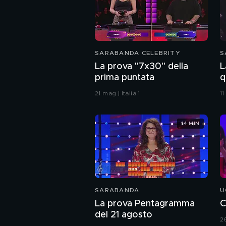
SARABANDA CELEBRITY
S
La prova "7x30" della
L
prima puntata
q
21 mag | Italia 1
11
14 MIN
SARABANDA
U
La prova Pentagramma
C
del 21 agosto
2