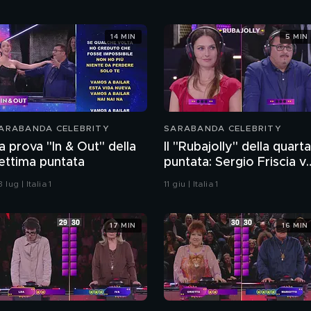
14 MIN
5 MIN
ARABANDA CELEBRITY
SARABANDA CELEBRITY
a prova "In & Out" della
Il "Rubajolly" della quarta
ettima puntata
puntata: Sergio Friscia v
Anna Safroncik
 lug | Italia 1
11 giu | Italia 1
17 MIN
16 MIN