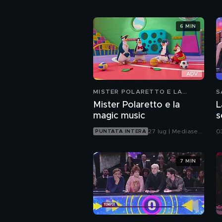
6 MIN
MISTER POLARETTO E LA
S
MAGIC MUSIC
Mister Polaretto e la
L
magic music
s
27 lug | Mediaset
03
PUNTATA INTERA
Infinity
7 MIN