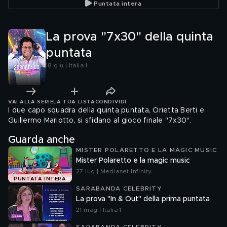
Puntata intera
La prova "7x30" della quinta
puntata
18 giu | Italia 1
VAI ALLA SERIE
LA TUA LISTA
CONDIVIDI
I due capo squadra della quinta puntata, Orietta Berti e
Guillermo Mariotto, si sfidano al gioco finale "7x30".
Guarda anche
MISTER POLARETTO E LA MAGIC MUSIC
Mister Polaretto e la magic music
27 lug | Mediaset Infinity
PUNTATA INTERA
SARABANDA CELEBRITY
La prova "In & Out" della prima puntata
21 mag | Italia 1