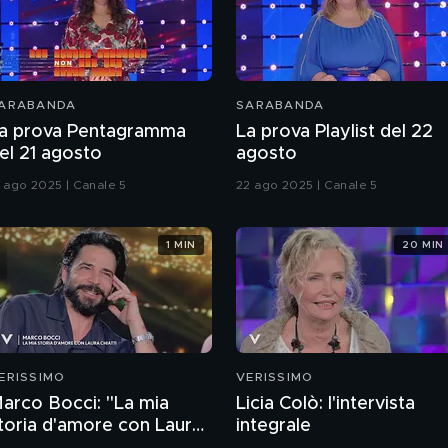
ARABANDA
SARABANDA
a prova Pentagramma
La prova Playlist del 22
el 21 agosto
agosto
1 ago 2025 | Canale 5
22 ago 2025 | Canale 5
1 MIN
20 MIN
ERISSIMO
VERISSIMO
arco Bocci: "La mia
Licia Colò: l'intervista
toria d'amore con Laura
integrale