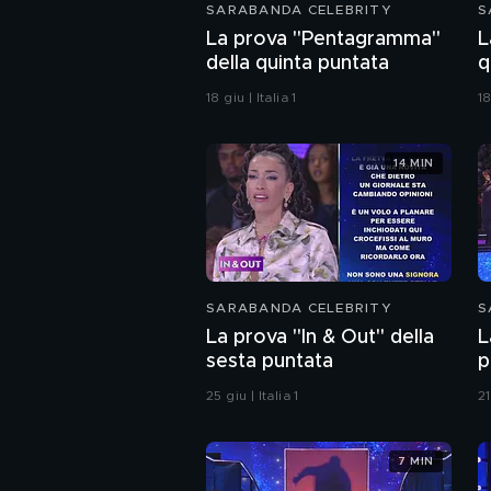
SARABANDA CELEBRITY
S
La prova "Pentagramma"
L
della quinta puntata
q
18 giu | Italia 1
18
14 MIN
SARABANDA CELEBRITY
S
La prova "In & Out" della
L
sesta puntata
p
25 giu | Italia 1
21
7 MIN