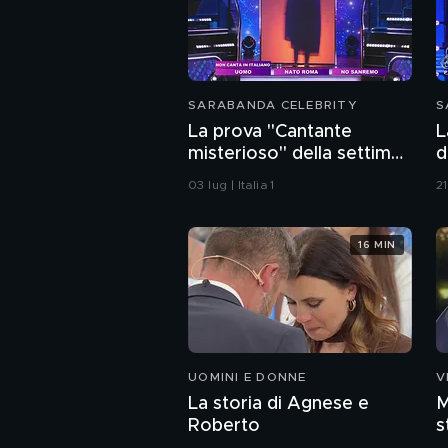
SARABANDA CELEBRITY
S
La prova "Cantante
L
misterioso" della settima
d
puntata
03 lug | Italia 1
2
16 MIN
UOMINI E DONNE
V
La storia di Agnese e
M
Roberto
s