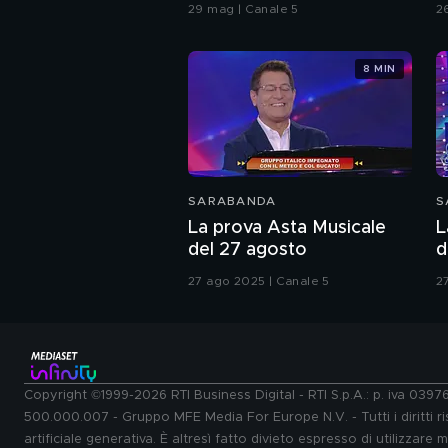
C
29 mag | Canale 5
2
8 MIN
SARABANDA
S
La prova Asta Musicale
L
del 27 agosto
d
27 ago 2025 | Canale 5
2
Copyright ©1999-2026 RTI Business Digital - RTI S.p.A.: p. iva 039
500.000.007 - Gruppo MFE Media For Europe N.V. - Tutti i diritti ris
artificiale generativa. È altresì fatto divieto espresso di utilizzare