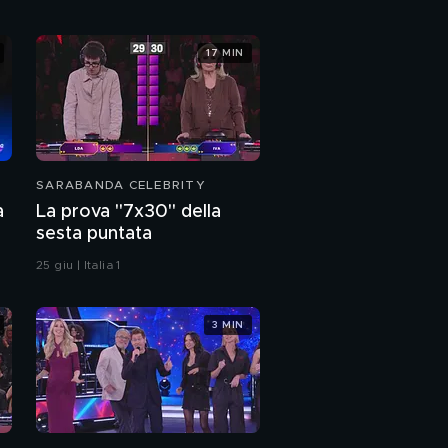
puntata
La prova "7x30" della
17 MIN
quarta puntata
L'aftershow della
quarta puntata
PROSSIMO VIDEO
SARABANDA CELEBRITY
a
La prova "7x30" della
sesta puntata
25 giu | Italia 1
3 MIN