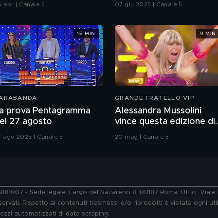
hiatti"
6 apr | Canale 5
07 giu 2025 | Canale 5
15 MIN
9 MIN
ARABANDA
GRANDE FRATELLO VIP
a prova Pentagramma
Alessandra Mussolini
el 27 agosto
vince questa edizione di
Grande Fratello VIP
7 ago 2025 | Canale 5
20 mag | Canale 5
76881007 - Sede legale: Largo del Nazareno 8, 00187 Roma. Uffici: Vial
ervati. Rispetto ai contenuti trasmessi e/o riprodotti è vietata ogni uti
 mezzi automatizzati di data scraping.