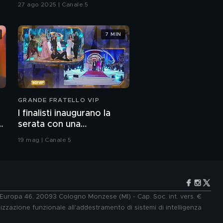
27 ago 2025 | Canale 5
7 MIN
GRANDE FRATELLO VIP
I finalisti inaugurano la
serata con una
coreografia
19 mag | Canale 5
e Europa 46, 20093 Cologno Monzese (MI) - Cap. Soc. int. vers. €
lizzazione funzionale all'addestramento di sistemi di intelligenza