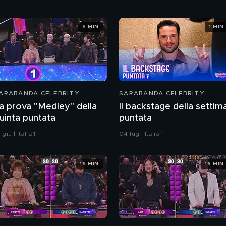
6 MIN
1 MIN
ARABANDA CELEBRITY
SARABANDA CELEBRITY
a prova "Medley" della
Il backstage della settim
uinta puntata
puntata
 giu | Italia 1
04 lug | Italia 1
16 MIN
16 MIN