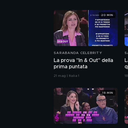
20 MIN
SARABANDA CELEBRITY
S
La prova "In & Out" della
L
prima puntata
q
21 mag | Italia 1
18
18 MIN