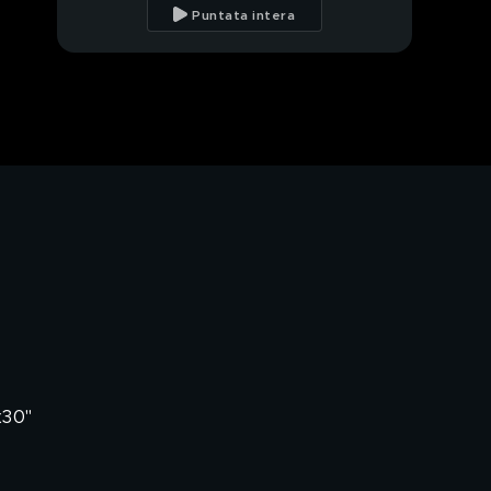
della quarta puntata
Puntata intera
Il "Rubajolly" della
quarta puntata: Sergio
Friscia vs Anna
Safroncik
La prova
"Pentagramma" della
quarta puntata
La prova "Cantante
misterioso" della
quarta puntata
La prova "Medley"
della quarta puntata
La prova "Canzone
sbagliata" della quarta
puntata
x30"
La prova "Asta
musicale" della quarta