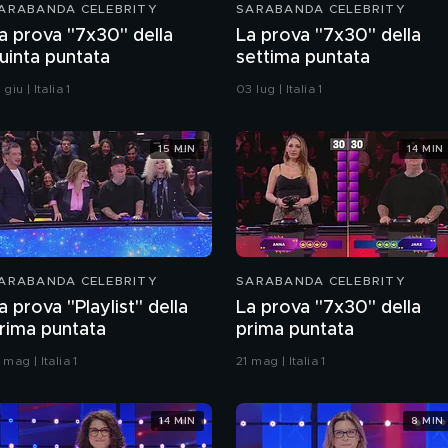
ARABANDA CELEBRITY
SARABANDA CELEBRITY
a prova "7x30" della
La prova "7x30" della
uinta puntata
settima puntata
 giu | Italia 1
03 lug | Italia 1
15 MIN
14 MIN
ARABANDA CELEBRITY
SARABANDA CELEBRITY
a prova "Playlist" della
La prova "7x30" della
rima puntata
prima puntata
 mag | Italia 1
21 mag | Italia 1
14 MIN
8 MIN