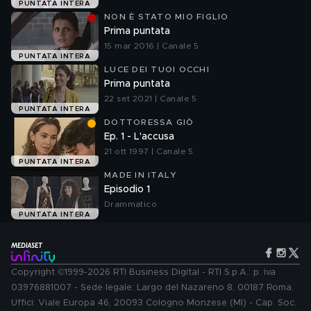
PUNTATA INTERA
NON È STATO MIO FIGLIO
Prima puntata
15 mar 2016 | Canale 5
PUNTATA INTERA
LUCE DEI TUOI OCCHI
Prima puntata
22 set 2021 | Canale 5
PUNTATA INTERA
DOTTORESSA GIÒ
Ep. 1 - L'accusa
21 ott 1997 | Canale 5
PUNTATA INTERA
MADE IN ITALY
Episodio 1
Drammatico
PUNTATA INTERA
Copyright ©1999-2026 RTI Business Digital - RTI S.p.A.: p. iva
03976881007 - Sede legale: Largo del Nazareno 8, 00187 Roma.
Uffici: Viale Europa 46, 20093 Cologno Monzese (MI) - Cap. Soc.