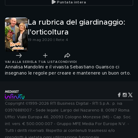
Puntata intera
La rubrica del giardinaggio:
l'orticoltura
19 mag 2020 | Rete 4
VAI ALLA SERIE
LA TUA LISTA
CONDIVIDI
Annalisa Mandolini e il vivaista Sebastiano Guarisco ci
insegnano le regole per creare e mantenere un buon orto.
Copyright ©1999-2026 RTI Business Digital - RTI S.p.A.: p. iva
03976881007 - Sede legale: Largo del Nazareno 8, 00187 Roma.
Uffici: Viale Europa 46, 20093 Cologno Monzese (MI) - Cap. Soc.
int. vers. € 500.000.007 - Gruppo MFE Media For Europe N.V. -
Tutti i diritti riservati. Rispetto ai contenuti trasmessi e/o
riprodotti è vietata ogni utilizzazione funzionale