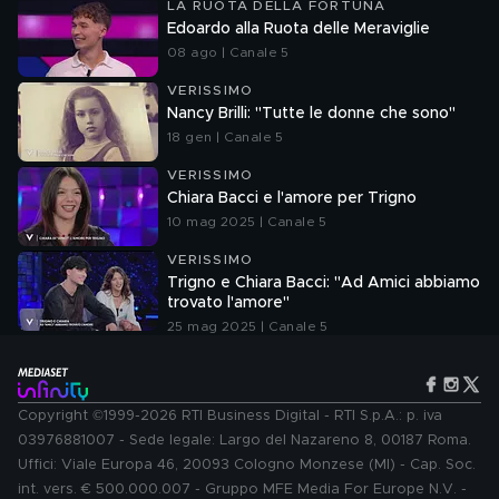
LA RUOTA DELLA FORTUNA
Edoardo alla Ruota delle Meraviglie
08 ago | Canale 5
VERISSIMO
Nancy Brilli: "Tutte le donne che sono"
18 gen | Canale 5
VERISSIMO
Chiara Bacci e l'amore per Trigno
10 mag 2025 | Canale 5
VERISSIMO
Trigno e Chiara Bacci: "Ad Amici abbiamo
trovato l'amore"
25 mag 2025 | Canale 5
Copyright ©1999-2026 RTI Business Digital - RTI S.p.A.: p. iva
03976881007 - Sede legale: Largo del Nazareno 8, 00187 Roma.
Uffici: Viale Europa 46, 20093 Cologno Monzese (MI) - Cap. Soc.
int. vers. € 500.000.007 - Gruppo MFE Media For Europe N.V. -