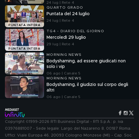
24 lug | Rete 4
QUARTO GRADO
Puntata del 24 luglio
24 lug | Rete 4
PUNTATA INTERA
TG4 - DIARIO DEL GIORNO
Mercoledì 29 luglio
29 lug | Rete 4
PUNTATA INTERA
MORNING NEWS
Bodyshaming, ad essere giudicati non
solo i vip
06 ago | Canale 5
MORNING NEWS
Bodyshaming, il giudizio sul corpo degli
altri
06 ago | Canale 5
Copyright ©1999-2026 RTI Business Digital - RTI S.p.A.: p. iva
03976881007 - Sede legale: Largo del Nazareno 8, 00187 Roma.
Uffici: Viale Europa 46, 20093 Cologno Monzese (MI) - Cap. Soc.