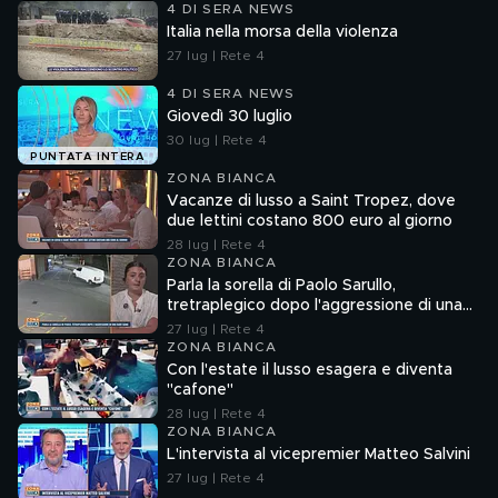
4 DI SERA NEWS
Italia nella morsa della violenza
27 lug | Rete 4
4 DI SERA NEWS
Giovedì 30 luglio
30 lug | Rete 4
PUNTATA INTERA
ZONA BIANCA
Vacanze di lusso a Saint Tropez, dove
due lettini costano 800 euro al giorno
28 lug | Rete 4
ZONA BIANCA
Parla la sorella di Paolo Sarullo,
tretraplegico dopo l'aggressione di una
baby gang
27 lug | Rete 4
ZONA BIANCA
Con l'estate il lusso esagera e diventa
"cafone"
28 lug | Rete 4
ZONA BIANCA
L'intervista al vicepremier Matteo Salvini
27 lug | Rete 4