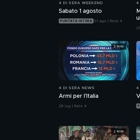
4 DI SERA WEEKEND
4
Sabato 1 agosto
M
u
01 ago | Rete 4
PUNTATA INTERA
c
29
3 MIN
4 DI SERA NEWS
4
Armi per l'Italia
V
28 lug | Rete 4
P
2 MIN