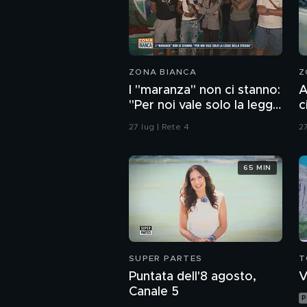
ZONA BIANCA
Z
I "maranza" non ci stanno:
A
"Per noi vale solo la legge
c
della strada"
27 lug | Rete 4
27
65 MIN
SUPER PARTES
T
Puntata dell'8 agosto,
V
Canale 5
P