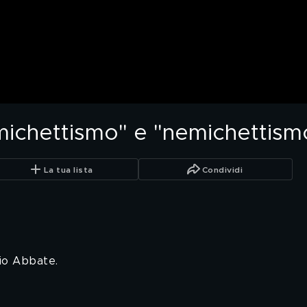
michettismo" e "nemichettism
La tua lista
Condividi
io Abbate.