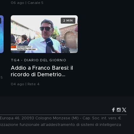
commercianti
06 ago | Canale 5
2 MIN
TG4 - DIARIO DEL GIORNO
Addio a Franco Baresi: il
ricordo di Demetrio
 5
Albertini, Clarence
04 ago | Rete 4
Seedorf e Giovanni Galli
e Europa 46, 20093 Cologno Monzese (MI) - Cap. Soc. int. vers. €
lizzazione funzionale all'addestramento di sistemi di intelligenza