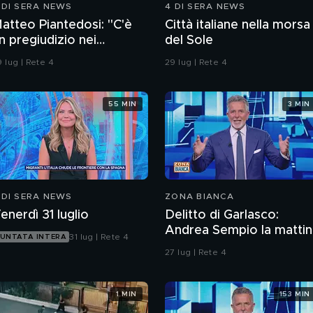
 DI SERA NEWS
4 DI SERA NEWS
atteo Piantedosi: "C'è
Città italiane nella morsa
n pregiudizio nei
del Sole
onfronti della polizia"
 lug | Rete 4
29 lug | Rete 4
55 MIN
3 MIN
 DI SERA NEWS
ZONA BIANCA
enerdì 31 luglio
Delitto di Garlasco:
Andrea Sempio la mattin
31 lug | Rete 4
UNTATA INTERA
del delitto è stato in un
27 lug | Rete 4
bar?
1 MIN
153 MIN