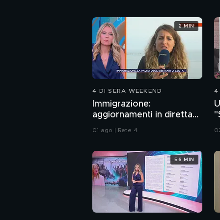
2 MIN
4 DI SERA WEEKEND
4
Immigrazione:
U
aggiornamenti in diretta
"
da Ceuta
a
01 ago | Rete 4
0
56 MIN