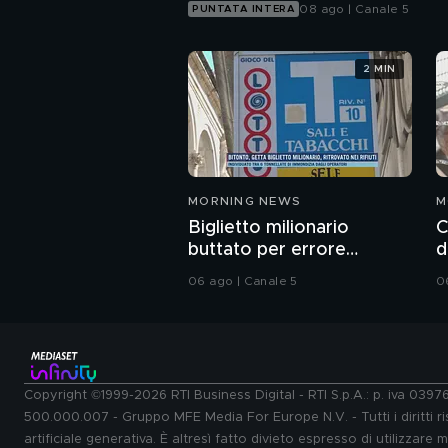
08 ago | Canale 5
PUNTATA INTERA
2 MIN
MORNING NEWS
M
Biglietto milionario
C
buttato per errore
d
nell'immondizia
a
06 ago | Canale 5
0
Copyright ©1999-2026 RTI Business Digital - RTI S.p.A.: p. iva 039
500.000.007 - Gruppo MFE Media For Europe N.V. - Tutti i diritti ris
artificiale generativa. È altresì fatto divieto espresso di utilizzare