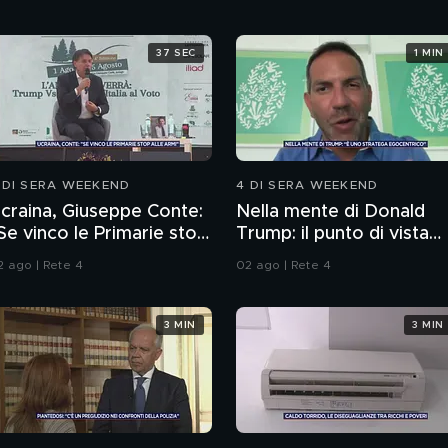
37 SEC
1 MIN
 DI SERA WEEKEND
4 DI SERA WEEKEND
craina, Giuseppe Conte:
Nella mente di Donald
Se vinco le Primarie stop
Trump: il punto di vista
lle armi"
dello psichiatra Leonard
2 ago | Rete 4
02 ago | Rete 4
Mendolicchio
3 MIN
3 MIN