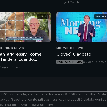
06 ago | Canale 5
3 MIN
95 MIN
ORNING NEWS
MORNING NEWS
ani aggressivi, come
Giovedì 6 agosto
ifendersi quando
06 ago | Canale
PUNTATA INTERA
ttaccano?
6 ago | Canale 5
76881007 - Sede legale: Largo del Nazareno 8, 00187 Roma. Uffici: Vial
ervati. Rispetto ai contenuti trasmessi e/o riprodotti è vietata ogni uti
 mezzi automatizzati di data scraping.