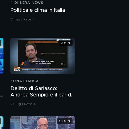
4 DI SERA NEWS
Gestazione per altri: le
Politica e clima in Italia
parole di Chiara
Tagliaferri e Giampiero
31 lug | Rete 4
Mughini
3 MIN
ZONA BIANCA
Delitto di Garlasco:
a
Andrea Sempio e il bar di
Vigevano e i racconti
27 lug | Rete 4
della madre
10 MIN