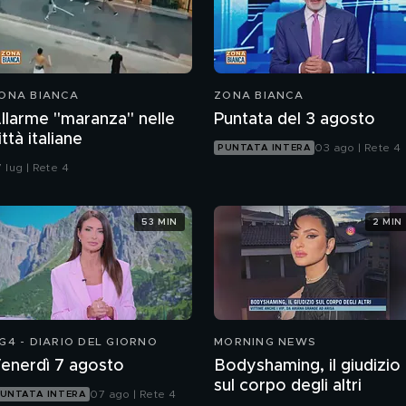
ONA BIANCA
ZONA BIANCA
llarme "maranza" nelle
Puntata del 3 agosto
ittà italiane
03 ago | Rete 4
PUNTATA INTERA
 lug | Rete 4
53 MIN
2 MIN
G4 - DIARIO DEL GIORNO
MORNING NEWS
enerdì 7 agosto
Bodyshaming, il giudizio
sul corpo degli altri
07 ago | Rete 4
UNTATA INTERA