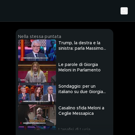
Nella stessa puntata
Trump, la destra e la
sinistra: parla Massimo
D'Alema
Le parole di Giorgia
Meloni in Parlamento
Sondaggio: per un
italiano su due Giorgia
Meloni è più debole
Casalino sfida Meloni a
Ceglie Messapica
L'analisi di Lucia