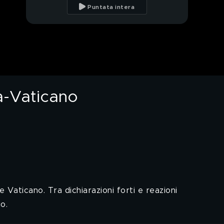
decide le prossime
Puntata intera
elezioni
Garlasco,
l'intercettazione di
Sempio che cambia
tutto
Le parole di Giada
Bocellari, legale di
Alberto Stasi
a-Vaticano
L'intervista a Giada
Bocellari, legale di
Alberto Stasi
Garlasco, due verità
per un delitto
Garlasco, due verità
per un delitto
 Vaticano. Tra dichiarazioni forti e reazioni
io.
Le precisazioni di
Alessandra Viero