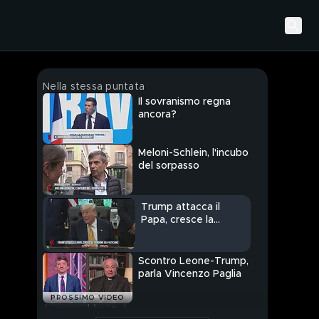
Nella stessa puntata
Il sovranismo regna
ancora?
Meloni-Schlein, l'incubo
del sorpasso
Trump attacca il
Papa, cresce la
tensione Usa-
Vaticano
Scontro Leone-Trump,
parla Vincenzo Paglia
PROSSIMO VIDEO
Calenda-Vannacci, chi