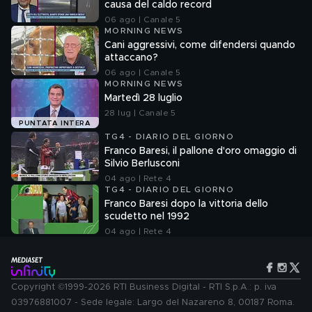
causa del caldo record
06 ago | Canale 5
MORNING NEWS
Cani aggressivi, come difendersi quando
attaccano?
06 ago | Canale 5
MORNING NEWS
Martedì 28 luglio
28 lug | Canale 5
PUNTATA INTERA
TG4 - DIARIO DEL GIORNO
Franco Baresi, il pallone d'oro omaggio di
Silvio Berlusconi
04 ago | Rete 4
TG4 - DIARIO DEL GIORNO
Franco Baresi dopo la vittoria dello
scudetto nel 1992
04 ago | Rete 4
Copyright ©1999-2026 RTI Business Digital - RTI S.p.A.: p. iva
03976881007 - Sede legale: Largo del Nazareno 8, 00187 Roma.