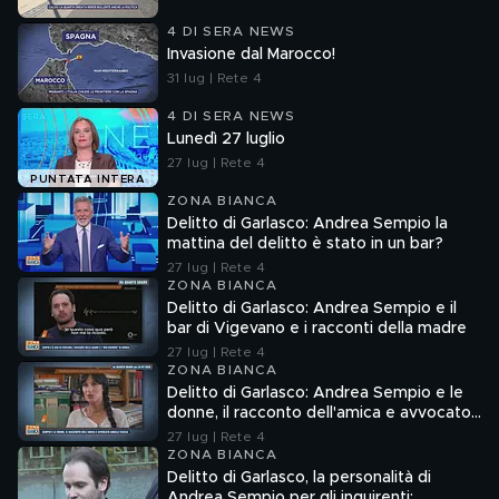
4 DI SERA NEWS
Invasione dal Marocco!
31 lug | Rete 4
4 DI SERA NEWS
Lunedì 27 luglio
27 lug | Rete 4
PUNTATA INTERA
ZONA BIANCA
Delitto di Garlasco: Andrea Sempio la
mattina del delitto è stato in un bar?
27 lug | Rete 4
ZONA BIANCA
Delitto di Garlasco: Andrea Sempio e il
bar di Vigevano e i racconti della madre
27 lug | Rete 4
ZONA BIANCA
Delitto di Garlasco: Andrea Sempio e le
donne, il racconto dell'amica e avvocato
Angela Taccia
27 lug | Rete 4
ZONA BIANCA
Delitto di Garlasco, la personalità di
Andrea Sempio per gli inquirenti: