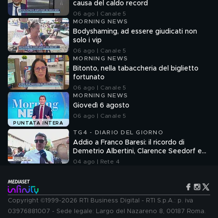
causa del caldo record
06 ago | Canale 5
MORNING NEWS
Bodyshaming, ad essere giudicati non
solo i vip
06 ago | Canale 5
MORNING NEWS
Bitonto, nella tabaccheria del biglietto
fortunato
06 ago | Canale 5
MORNING NEWS
Giovedì 6 agosto
06 ago | Canale 5
PUNTATA INTERA
TG4 - DIARIO DEL GIORNO
Addio a Franco Baresi: il ricordo di
Demetrio Albertini, Clarence Seedorf e
Giovanni Galli
04 ago | Rete 4
Copyright ©1999-2026 RTI Business Digital - RTI S.p.A.: p. iva
03976881007 - Sede legale: Largo del Nazareno 8, 00187 Roma.