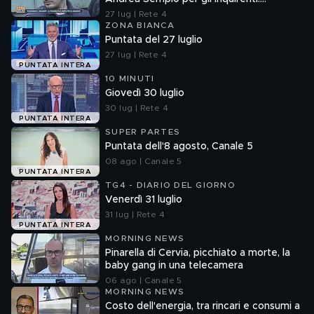
"Ossessionato e bugiardo"
27 lug | Rete 4
ZONA BIANCA
Puntata del 27 luglio
27 lug | Rete 4
PUNTATA INTERA
10 MINUTI
Giovedì 30 luglio
30 lug | Rete 4
PUNTATA INTERA
SUPER PARTES
Puntata dell'8 agosto, Canale 5
08 ago | Canale 5
PUNTATA INTERA
TG4 - DIARIO DEL GIORNO
Venerdì 31 luglio
31 lug | Rete 4
PUNTATA INTERA
MORNING NEWS
Pinarella di Cervia, picchiato a morte, la
baby gang in una telecamera
06 ago | Canale 5
MORNING NEWS
Costo dell'energia, tra rincari e consumi a