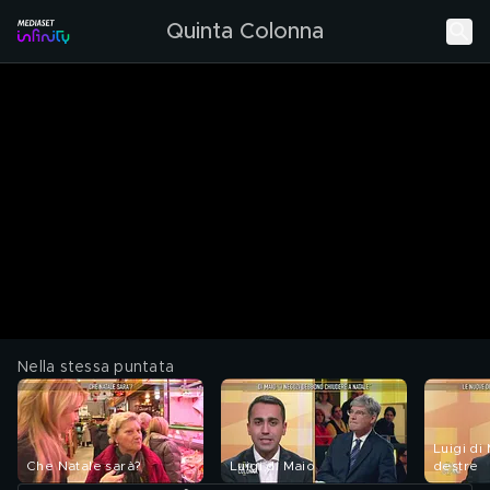
Quinta Colonna
Nella stessa puntata
Luigi di
Che Natale sarà?
Luigi di Maio
destre