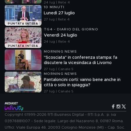
24 lug | Rete 4
10 MINUTI
Lunedì 27 luglio
27 lug | Rete 4
PUNTATA INTERA
TG4 - DIARIO DEL GIORNO
Venerdì 24 luglio
24 lug | Rete 4
PUNTATA INTERA
MORNING NEWS
"Scosciata" in conferenza stampa: fa
discutere la vicesindaca di Livorno
27 lug | Canale 5
MORNING NEWS
Pantaloncini corti: vanno bene anche in
città o solo in spiaggia?
27 lug | Canale 5
Copyright ©1999-2026 RTI Business Digital - RTI S.p.A.: p. iva
03976881007 - Sede legale: Largo del Nazareno 8, 00187 Roma.
Uffici: Viale Europa 46, 20093 Cologno Monzese (MI) - Cap. Soc.