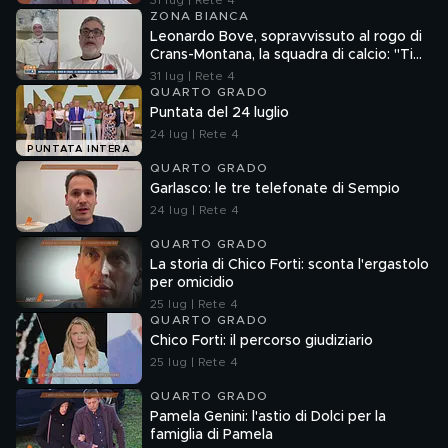
31 lug | Rete 4
ZONA BIANCA
Leonardo Bove, sopravvissuto al rogo di
Crans-Montana, la squadra di calcio: "Ti
aspettiamo"
31 lug | Rete 4
QUARTO GRADO
Puntata del 24 luglio
24 lug | Rete 4
PUNTATA INTERA
QUARTO GRADO
Garlasco: le tre telefonate di Sempio
24 lug | Rete 4
QUARTO GRADO
La storia di Chico Forti: sconta l'ergastolo
per omicidio
25 lug | Rete 4
QUARTO GRADO
Chico Forti: il percorso giudiziario
25 lug | Rete 4
QUARTO GRADO
Pamela Genini: l'astio di Dolci per la
famiglia di Pamela