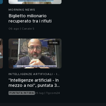
MORNING NEWS
Biglietto milionario
recuperato tra i rifiuti
06 ago | Canale 5
11 MIN
INTELLIGENZE ARTIFICIALI - IN
MEZZO A NOI
"Intelligenze artificiali - In
mezzo a noi", puntata 35:
il progetto Glasswing
25 lug | Tgcom24
PUNTATA INTERA