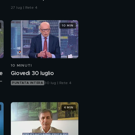
Vigevano e i racconti
27 lug | Rete 4
della madre
10 MIN
10 MINUTI
te
Giovedì 30 luglio
a
30 lug | Rete 4
PUNTATA INTERA
4 MIN