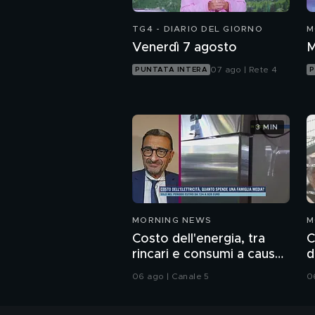
TG4 - DIARIO DEL GIORNO
M
Venerdì 7 agosto
M
07 ago | Rete 4
PUNTATA INTERA
P
3 MIN
MORNING NEWS
M
Costo dell'energia, tra
C
rincari e consumi a causa
d
del caldo record
a
06 ago | Canale 5
0