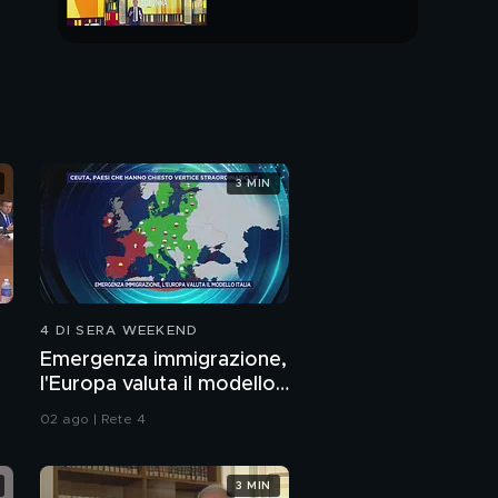
Se la vita vale pochi
PUNTATA INTERA
euro
Violenza ad Asti
3 MIN
Periferia di Asti: la
scena del crimine
Viaggio nell'universo
della destra
4 DI SERA WEEKEND
Emergenza immigrazione,
Veneto Fronte
l'Europa valuta il modello
Skinheads
Italia
02 ago | Rete 4
"Metti via quel
cellulare"
3 MIN