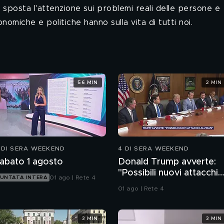
 sposta l'attenzione sui problemi reali delle persone e
miche e politiche hanno sulla vita di tutti noi.
56 MIN
2 MIN
 DI SERA WEEKEND
4 DI SERA WEEKEND
abato 1 agosto
Donald Trump avverte:
"Possibili nuovi attacchi
01 ago | Rete 4
UNTATA INTERA
all'Iran"
01 ago | Rete 4
3 MIN
3 MIN