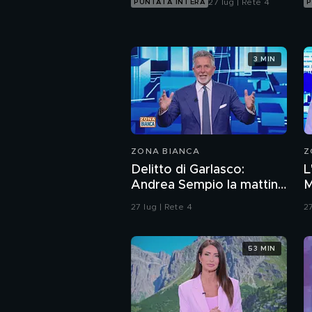
27 lug | Rete 4
PUNTATA INTERA
P
3 MIN
ZONA BIANCA
Z
Delitto di Garlasco:
L
Andrea Sempio la mattina
M
del delitto è stato in un
27 lug | Rete 4
27
bar?
53 MIN