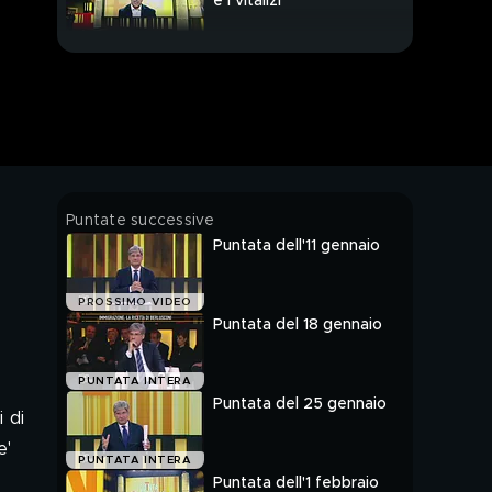
e i vitalizi
Vitalizi: la rabbia della
gente
Caterina Dominici e la
leggina
Ideal Standard via
Puntate successive
dall'Italia
Puntata dell'11 gennaio
Vedove: la beffa della
PROSSIMO VIDEO
pensione
Puntata del 18 gennaio
Bruno Vespa
PUNTATA INTERA
Puntata del 25 gennaio
 di
e'
Silvio Berlusconi da
PUNTATA INTERA
Bruno Vespa
Puntata dell'1 febbraio