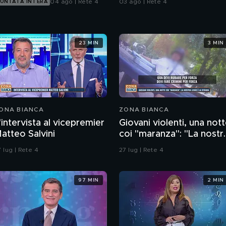
04 ago | Rete 4
03 ago | Rete 4
UNTATA INTERA
23 MIN
3 MIN
ONA BIANCA
ZONA BIANCA
'intervista al vicepremier
Giovani violenti, una not
atteo Salvini
coi "maranza": "La nostr
legge è la strada"
 lug | Rete 4
27 lug | Rete 4
97 MIN
2 MIN