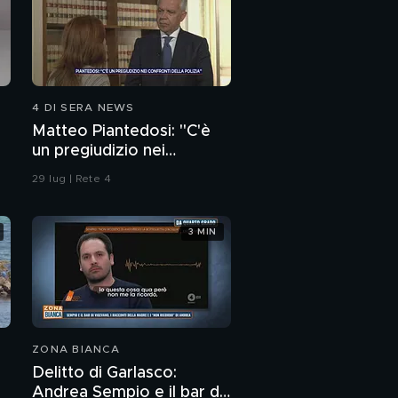
4 DI SERA NEWS
Matteo Piantedosi: "C'è
un pregiudizio nei
confronti della polizia"
29 lug | Rete 4
3 MIN
ZONA BIANCA
Delitto di Garlasco:
Andrea Sempio e il bar di