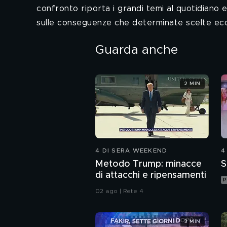
confronto riporta i grandi temi al quotidiano e
sulle conseguenze che determinate scelte econo
Guarda anche
2 MIN
4 DI SERA WEEKEND
4
Metodo Trump: minacce
S
di attacchi e ripensamenti
P
02 ago | Rete 4
3 MIN