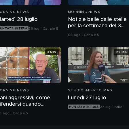
ORNING NEWS
MORNING NEWS
artedì 28 luglio
Notizie belle dalle stelle
per la settimana del 3
28 lug | Canale 5
UNTATA INTERA
agosto
03 ago | Canale 5
3 MIN
29 MIN
ORNING NEWS
STUDIO APERTO MAG
ani aggressivi, come
Lunedì 27 luglio
ifendersi quando
27 lug | Italia 1
PUNTATA INTERA
ttaccano?
6 ago | Canale 5