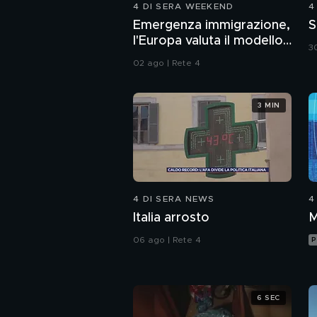
4 DI SERA WEEKEND
4
Emergenza immigrazione,
S
l'Europa valuta il modello
30
Italia
02 ago | Rete 4
3 MIN
4 DI SERA NEWS
4
Italia arrosto
M
06 ago | Rete 4
P
6 SEC