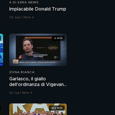
4 DI SERA NEWS
Implacabile Donald Trump
06 ago | Rete 4
2 MIN
ZONA BIANCA
Garlasco, il giallo
dell'ordinanza di Vigevano
sulle bottiglie senza
30 lug | Rete 4
tappo
182 MIN