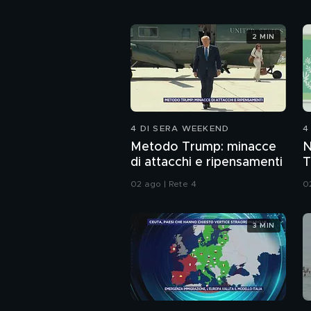
2 MIN
4 DI SERA WEEKEND
4
Metodo Trump: minacce
N
di attacchi e ripensamenti
T
d
02 ago | Rete 4
0
M
3 MIN