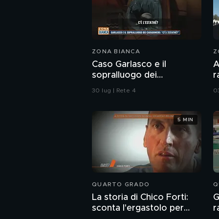
ZONA BIANCA
Z
Caso Garlasco e il
A
sopralluogo dei
r
Carabinieri
"
30 lug | Rete 4
0
5 MIN
QUARTO GRADO
Q
La storia di Chico Forti:
G
sconta l'ergastolo per
r