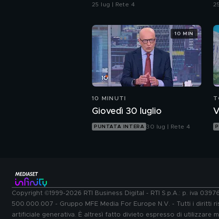
omicidio
f
25 lug | Rete 4
25
10 MIN
10 MINUTI
T
Giovedì 30 luglio
V
30 lug | Rete 4
PUNTATA INTERA
P
Copyright ©1999-2026 RTI Business Digital - RTI S.p.A.: p. iva 039
500.000.007 - Gruppo MFE Media For Europe N.V. - Tutti i diritti ris
artificiale generativa. È altresì fatto divieto espresso di utilizzare