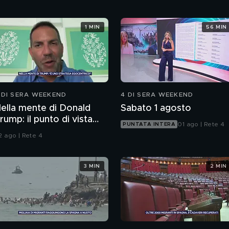
1 MIN
56 MIN
 DI SERA WEEKEND
4 DI SERA WEEKEND
ella mente di Donald
Sabato 1 agosto
rump: il punto di vista
01 ago | Rete 4
PUNTATA INTERA
ello psichiatra Leonardo
2 ago | Rete 4
endolicchio
3 MIN
2 MIN