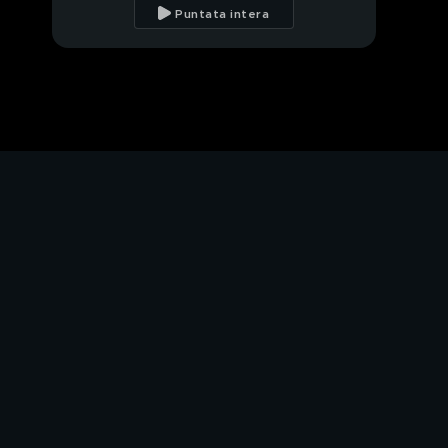
e i vitalizi
Puntata intera
Vitalizi: la rabbia della
gente
Caterina Dominici e la
leggina
Ideal Standard via
dall'Italia
Vedove: la beffa della
pensione
PROSSIMO VIDEO
Bruno Vespa
Silvio Berlusconi da
Bruno Vespa