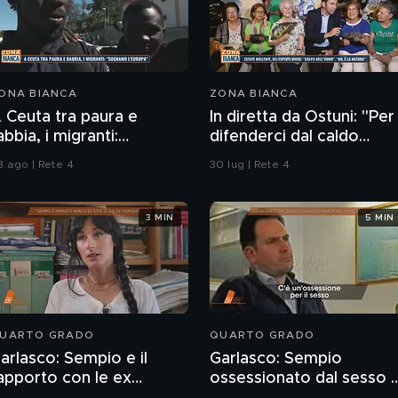
ONA BIANCA
ZONA BIANCA
 Ceuta tra paura e
In diretta da Ostuni: "Per
abbia, i migranti:
difenderci dal caldo
Sognamo l'Europa"
abbiamo solo i ventagli"
3 ago | Rete 4
30 lug | Rete 4
3 MIN
5 MIN
UARTO GRADO
QUARTO GRADO
arlasco: Sempio e il
Garlasco: Sempio
apporto con le ex
ossessionato dal sesso 