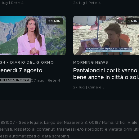
idanzate
ragazzo rispettoso?
 lug | Rete 4
24 lug | Rete 4
53 MIN
1 MIN
G4 - DIARIO DEL GIORNO
MORNING NEWS
enerdì 7 agosto
Pantaloncini corti: vanno
bene anche in città o sol
07 ago | Rete 4
UNTATA INTERA
in spiaggia?
27 lug | Canale 5
76881007 - Sede legale: Largo del Nazareno 8, 00187 Roma. Uffici: Vial
ervati. Rispetto ai contenuti trasmessi e/o riprodotti è vietata ogni uti
 mezzi automatizzati di data scraping.