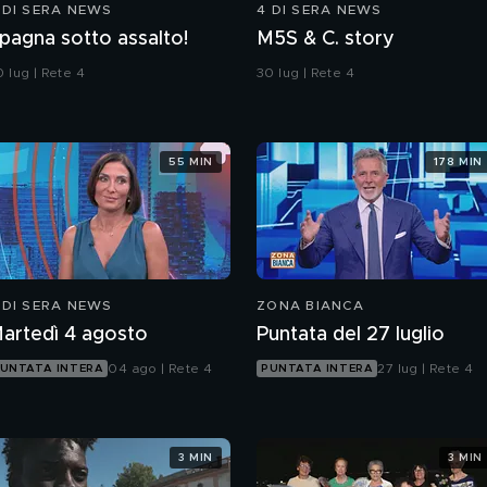
 DI SERA NEWS
4 DI SERA NEWS
pagna sotto assalto!
M5S & C. story
 lug | Rete 4
30 lug | Rete 4
55 MIN
178 MIN
 DI SERA NEWS
ZONA BIANCA
artedì 4 agosto
Puntata del 27 luglio
04 ago | Rete 4
27 lug | Rete 4
UNTATA INTERA
PUNTATA INTERA
3 MIN
3 MIN