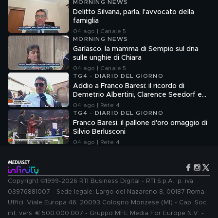
MORNING NEWS
Delitto Silvana, parla, l'avvocato della
famiglia
04 ago | Canale 5
MORNING NEWS
Garlasco, la mamma di Sempio sul dna
sulle unghie di Chiara
04 ago | Canale 5
TG4 - DIARIO DEL GIORNO
Addio a Franco Baresi: il ricordo di
Demetrio Albertini, Clarence Seedorf e
Giovanni Galli
04 ago | Rete 4
TG4 - DIARIO DEL GIORNO
Franco Baresi, il pallone d'oro omaggio di
Silvio Berlusconi
04 ago | Rete 4
Copyright ©1999-2026 RTI Business Digital - RTI S.p.A.: p. iva
03976881007 - Sede legale: Largo del Nazareno 8, 00187 Roma.
Uffici: Viale Europa 46, 20093 Cologno Monzese (MI) - Cap. Soc.
int. vers. € 500.000.007 - Gruppo MFE Media For Europe N.V. -