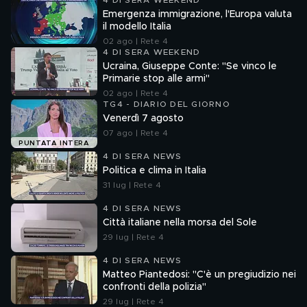
4 DI SERA WEEKEND
Emergenza immigrazione, l'Europa valuta
il modello Italia
02 ago | Rete 4
4 DI SERA WEEKEND
Ucraina, Giuseppe Conte: "Se vinco le
Primarie stop alle armi"
02 ago | Rete 4
TG4 - DIARIO DEL GIORNO
Venerdì 7 agosto
07 ago | Rete 4
PUNTATA INTERA
4 DI SERA NEWS
Politica e clima in Italia
31 lug | Rete 4
4 DI SERA NEWS
Città italiane nella morsa del Sole
29 lug | Rete 4
4 DI SERA NEWS
Matteo Piantedosi: "C'è un pregiudizio nei
confronti della polizia"
29 lug | Rete 4