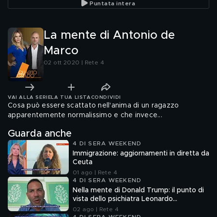
Puntata intera
La mente di Antonio de
Marco
02 ott 2020 | Rete 4
VAI ALLA SERIE
LA TUA LISTA
CONDIVIDI
Cosa può essere scattato nell'anima di un ragazzo
apparentemente normalissimo e che invece...
Guarda anche
4 DI SERA WEEKEND
Immigrazione: aggiornamenti in diretta da
Ceuta
01 ago | Rete 4
4 DI SERA WEEKEND
Nella mente di Donald Trump: il punto di
vista dello psichiatra Leonardo
Mendolicchio
02 ago | Rete 4