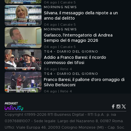
04 ago | Canale 5
MORNING NEWS
Silvana, il messaggio della nipote a un
anno dal delitto
04 ago | Canale 5
MORNING NEWS
Garlasco, l'interrogatorio di Andrea
Sempio del 6 maggio 2026
04 ago | Canale 5
TG4 - DIARIO DEL GIORNO
Addio a Franco Baresi: il ricordo
commosso dei tifosi
04 ago | Rete 4
TG4 - DIARIO DEL GIORNO
Franco Baresi, il pallone d'oro omaggio di
Silvio Berlusconi
04 ago | Rete 4
Copyright ©1999-2026 RTI Business Digital - RTI S.p.A.: p. iva
03976881007 - Sede legale: Largo del Nazareno 8, 00187 Roma.
Uffici: Viale Europa 46, 20093 Cologno Monzese (MI) - Cap. Soc.