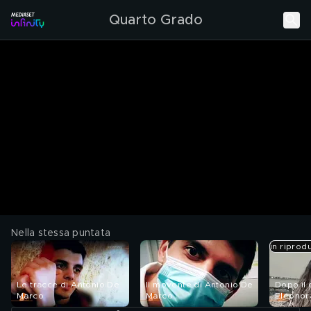
Quarto Grado
Nella stessa puntata
in riprod
Le tracce di Antonio De
Il movente di Antonio De
Dopo il 
Marco
Marco
Eleonor
De Sant