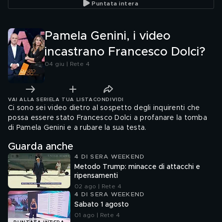
Puntata intera
controllo"
Pamela Genini, i video
incastrano Francesco Dolci?
04 giu | Rete 4
VAI ALLA SERIE
LA TUA LISTA
CONDIVIDI
Ci sono sei video dietro al sospetto degli inquirenti che
possa essere stato Francesco Dolci a profanare la tomba
di Pamela Genini e a rubare la sua testa.
Guarda anche
4 DI SERA WEEKEND
Metodo Trump: minacce di attacchi e
ripensamenti
02 ago | Rete 4
4 DI SERA WEEKEND
Sabato 1 agosto
01 ago | Rete 4