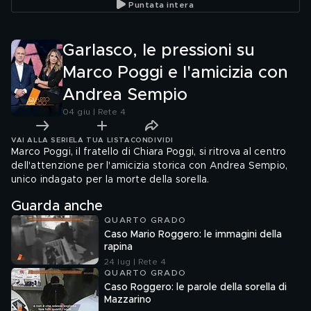
Puntata intera
controllo"
Garlasco, le pressioni su
Marco Poggi e l'amicizia con
Andrea Sempio
04 giu | Rete 4
VAI ALLA SERIE
LA TUA LISTA
CONDIVIDI
Marco Poggi, il fratello di Chiara Poggi, si ritrova al centro
dell'attenzione per l'amicizia storica con Andrea Sempio,
unico indagato per la morte della sorella.
Guarda anche
QUARTO GRADO
Caso Mario Roggero: le immagini della
rapina
24 lug | Rete 4
QUARTO GRADO
Caso Roggero: le parole della sorella di
Mazzarino