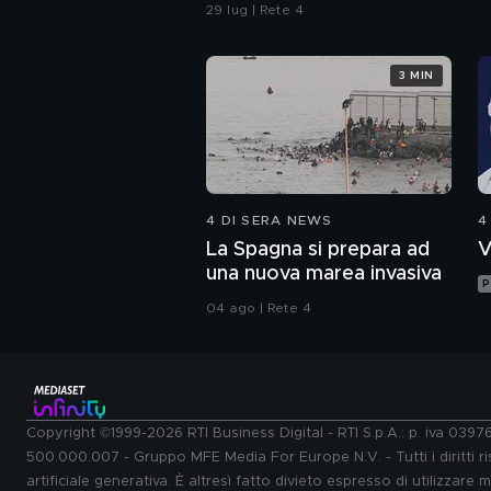
confronti della polizia"
29 lug | Rete 4
3 MIN
4 DI SERA NEWS
4
La Spagna si prepara ad
V
una nuova marea invasiva
P
04 ago | Rete 4
Copyright ©1999-2026 RTI Business Digital - RTI S.p.A.: p. iva 039
500.000.007 - Gruppo MFE Media For Europe N.V. - Tutti i diritti ris
artificiale generativa. È altresì fatto divieto espresso di utilizzare