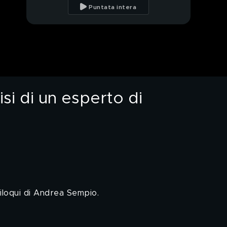
Crepaldi e Ilaria Conti,
Puntata intera
amici di Andrea
PROSSIMO VIDEO
Sempio
Garlasco, i soliloqui di
Andrea Sempio: indizi
o suggestioni?
Garlasco, la fake news
sull'intervista a Marco
Poggi
isi di un esperto di
Garlasco, le pressioni
su Marco Poggi e
l'amicizia con Andrea
Sempio
Garlasco, l'impronta 33
appartiene ad Andrea
Sempio?
Garlasco, Marco Poggi
parla per la prima volta
oliloqui di Andrea Sempio.
a "Quarto Grado"
Garlasco, scontro tra
medici legali: Chiara