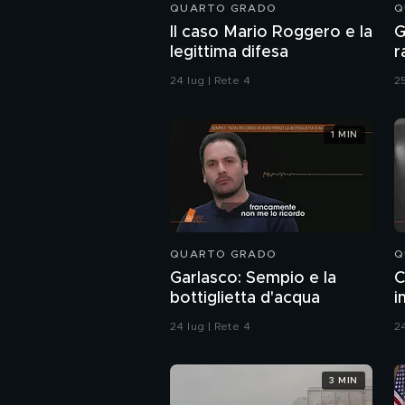
QUARTO GRADO
Q
Il caso Mario Roggero e la
G
legittima difesa
r
f
24 lug | Rete 4
25
1 MIN
QUARTO GRADO
Q
Garlasco: Sempio e la
C
bottiglietta d'acqua
i
24 lug | Rete 4
24
3 MIN