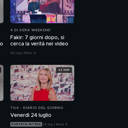
Antonella Di Ielsi e Sara
Di Vita, parla il nonno:
"La famiglia non
c'entra"
Antonella Di Ielsi e Sara
Di Vita: parla Vittorino
4 DI SERA WEEKEND
Facciolla, l'avvocato di
Fakir: 7 giorni dopo, si
Gianni Di Vita
to
cerca la verità nei video
Antonella Di Ielsi e Sara
Di Vita: il mistero della
26 lug | Rete 4
ricina
42 MIN
TG4 - DIARIO DEL GIORNO
Venerdì 24 luglio
24 lug | Rete 4
PUNTATA INTERA