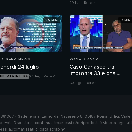
29 lug | Rete 4
55 MIN
11 MIN
 DI SERA NEWS
ZONA BIANCA
enerdì 24 luglio
Caso Garlasco tra
impronta 33 e dna:
24 lug | Rete 4
UNTATA INTERA
consulenze a confronto
03 ago | Rete 4
76881007 - Sede legale: Largo del Nazareno 8, 00187 Roma. Uffici: Vial
ervati. Rispetto ai contenuti trasmessi e/o riprodotti è vietata ogni uti
 mezzi automatizzati di data scraping.