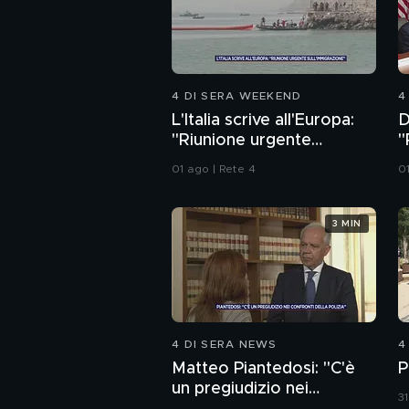
4 DI SERA WEEKEND
4
L'Italia scrive all'Europa:
D
"Riunione urgente
"
sull'immigrazione"
a
01 ago | Rete 4
0
3 MIN
4 DI SERA NEWS
4
Matteo Piantedosi: "C'è
P
un pregiudizio nei
31