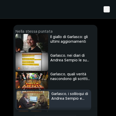
Nella stessa puntata
Il giallo di Garlasco: gli
ultimi aggiornamenti
Garlasco, nei diari di
Andrea Sempio le sue
paure: "Perdere il
controllo"
Garlasco, quali verità
nascondono gli scritti
di Andrea Sempio?
Garlasco, i soliloqui di
Andrea Sempio e
l'analisi di un esperto
di trascrizioni
Garlasco, parlano Mirko