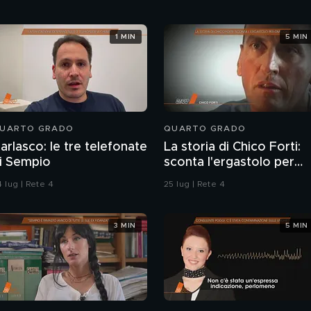
1 MIN
5 MIN
UARTO GRADO
QUARTO GRADO
arlasco: le tre telefonate
La storia di Chico Forti:
i Sempio
sconta l'ergastolo per
omicidio
 lug | Rete 4
25 lug | Rete 4
3 MIN
5 MIN