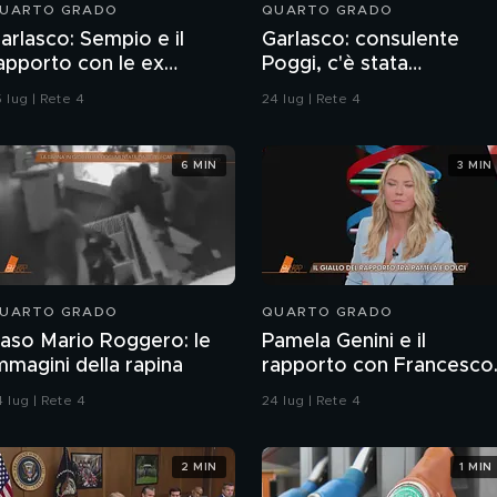
UARTO GRADO
QUARTO GRADO
arlasco: Sempio e il
Garlasco: consulente
apporto con le ex
Poggi, c'è stata
idanzate
contaminazione sulle
 lug | Rete 4
24 lug | Rete 4
unghie?
6 MIN
3 MIN
UARTO GRADO
QUARTO GRADO
aso Mario Roggero: le
Pamela Genini e il
mmagini della rapina
rapporto con Francesco
Dolci
 lug | Rete 4
24 lug | Rete 4
2 MIN
1 MIN