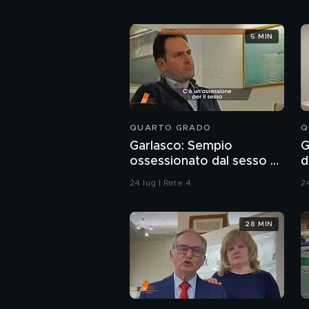
5 MIN
QUARTO GRADO
Q
Garlasco: Sempio
G
ossessionato dal sesso o
d
ragazzo rispettoso?
24 lug | Rete 4
24
28 MIN