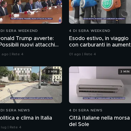
 DI SERA WEEKEND
4 DI SERA WEEKEND
onald Trump avverte:
Esodo estivo, in viaggio
Possibili nuovi attacchi
con carburanti in aumen
ll'Iran"
1 ago | Rete 4
01 ago | Rete 4
3 MIN
3 MIN
 DI SERA NEWS
4 DI SERA NEWS
olitica e clima in Italia
Città italiane nella morsa
del Sole
 lug | Rete 4