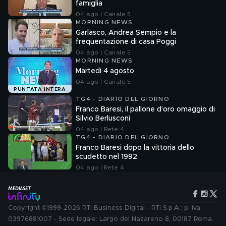
famiglia
04 ago | Canale 5
MORNING NEWS
Garlasco, Andrea Sempio e la
frequentazione di casa Poggi
04 ago | Canale 5
MORNING NEWS
Martedì 4 agosto
04 ago | Canale 5
PUNTATA INTERA
TG4 - DIARIO DEL GIORNO
Franco Baresi, il pallone d'oro omaggio di
Silvio Berlusconi
04 ago | Rete 4
TG4 - DIARIO DEL GIORNO
Franco Baresi dopo la vittoria dello
scudetto nel 1992
04 ago | Rete 4
Copyright ©1999-2026 RTI Business Digital - RTI S.p.A.: p. iva
03976881007 - Sede legale: Largo del Nazareno 8, 00187 Roma.