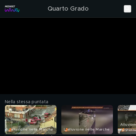
Quarto Grado
Nella stessa puntata
Alluvion
L'alluvione nelle Marche
L'alluvione nelle Marche
aggiorna