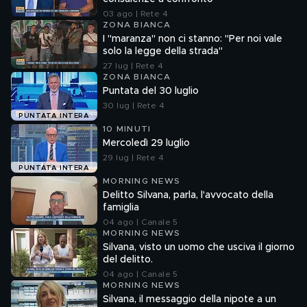
03 ago | Rete 4
ZONA BIANCA
I "maranza" non ci stanno: "Per noi vale
solo la legge della strada"
27 lug | Rete 4
ZONA BIANCA
Puntata del 30 luglio
30 lug | Rete 4
PUNTATA INTERA
10 MINUTI
Mercoledì 29 luglio
29 lug | Rete 4
PUNTATA INTERA
MORNING NEWS
Delitto Silvana, parla, l'avvocato della
famiglia
04 ago | Canale 5
MORNING NEWS
Silvana, visto un uomo che usciva il giorno
del delitto.
04 ago | Canale 5
MORNING NEWS
Silvana, il messaggio della nipote a un