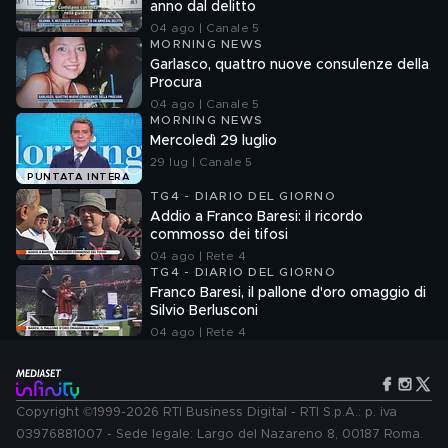
anno dal delitto
04 ago | Canale 5
MORNING NEWS
Garlasco, quattro nuove consulenze della
Procura
04 ago | Canale 5
MORNING NEWS
Mercoledì 29 luglio
29 lug | Canale 5
PUNTATA INTERA
TG4 - DIARIO DEL GIORNO
Addio a Franco Baresi: il ricordo
commosso dei tifosi
04 ago | Rete 4
TG4 - DIARIO DEL GIORNO
Franco Baresi, il pallone d'oro omaggio di
Silvio Berlusconi
04 ago | Rete 4
Copyright ©1999-2026 RTI Business Digital - RTI S.p.A.: p. iva
03976881007 - Sede legale: Largo del Nazareno 8, 00187 Roma.