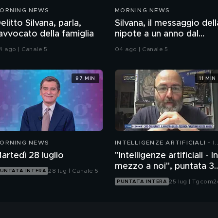
ORNING NEWS
MORNING NEWS
elitto Silvana, parla,
Silvana, il messaggio dell
'avvocato della famiglia
nipote a un anno dal
delitto
4 ago | Canale 5
04 ago | Canale 5
97 MIN
11 MIN
ORNING NEWS
INTELLIGENZE ARTIFICIALI - I
MEZZO A NOI
artedì 28 luglio
"Intelligenze artificiali - In
mezzo a noi", puntata 35
28 lug | Canale 5
UNTATA INTERA
il progetto Glasswing
25 lug | Tgcom2
PUNTATA INTERA