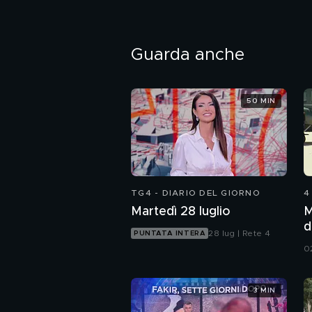
Guarda anche
50 MIN
TG4 - DIARIO DEL GIORNO
4
Martedì 28 luglio
M
d
28 lug | Rete 4
PUNTATA INTERA
0
3 MIN