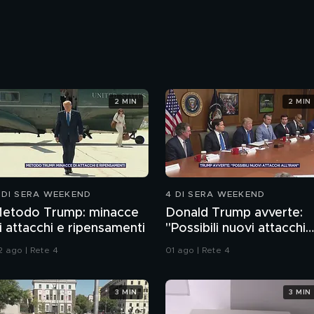
2 MIN
2 MIN
 DI SERA WEEKEND
4 DI SERA WEEKEND
etodo Trump: minacce
Donald Trump avverte:
i attacchi e ripensamenti
"Possibili nuovi attacchi
all'Iran"
2 ago | Rete 4
01 ago | Rete 4
3 MIN
3 MIN