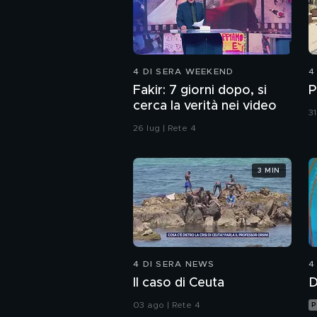
4 DI SERA WEEKEND
4
Fakir: 7 giorni dopo, si
P
cerca la verità nei video
31
26 lug | Rete 4
3 MIN
4 DI SERA NEWS
4
Il caso di Ceuta
D
03 ago | Rete 4
P