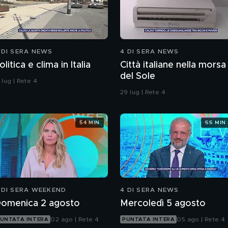
 DI SERA NEWS
4 DI SERA NEWS
olitica e clima in Italia
Città italiane nella morsa
del Sole
 lug | Rete 4
29 lug | Rete 4
54 MIN
55 MIN
 DI SERA WEEKEND
4 DI SERA NEWS
omenica 2 agosto
Mercoledì 5 agosto
02 ago | Rete 4
05 ago | Rete 4
UNTATA INTERA
PUNTATA INTERA