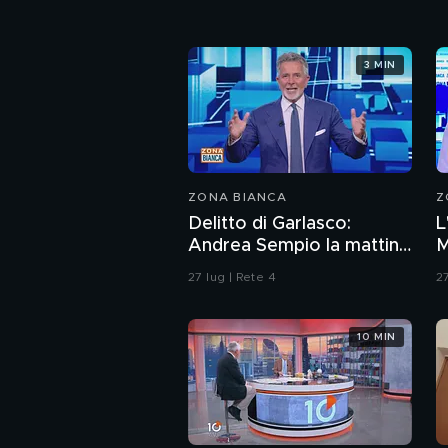
3 MIN
ZONA BIANCA
Z
Delitto di Garlasco:
L
Andrea Sempio la mattina
M
del delitto è stato in un
27 lug | Rete 4
27
bar?
10 MIN