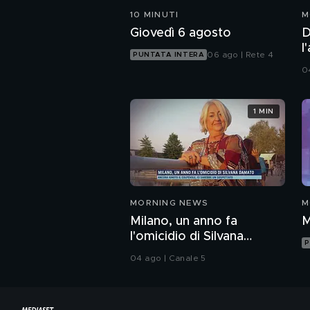
10 MINUTI
M
Giovedì 6 agosto
D
l
06 ago | Rete 4
PUNTATA INTERA
0
1 MIN
MORNING NEWS
M
Milano, un anno fa
M
l'omicidio di Silvana
P
Damato
04 ago | Canale 5