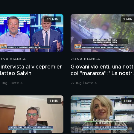
23 MIN
3 MIN
ONA BIANCA
ZONA BIANCA
'intervista al vicepremier
Giovani violenti, una not
atteo Salvini
coi "maranza": "La nostr
legge è la strada"
 lug | Rete 4
27 lug | Rete 4
1 MIN
1 MIN