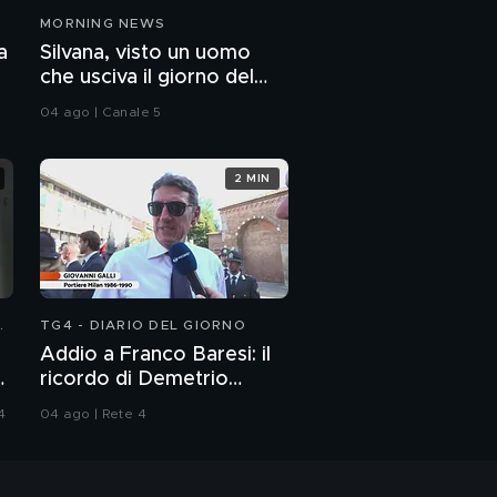
"Amavo Lilly e non
MORNING NEWS
temo Sebastiano"
a
Silvana, visto un uomo
Sebastiano Visintin:
che usciva il giorno del
"Claudio sta
delitto.
infangando Lilly"
04 ago | Canale 5
Il lungo addio ad
Elisabetta II
2 MIN
La Corona e lo scettro:
da Elisabetta II a Carlo
III
Elisabetta II: le novità
N
TG4 - DIARIO DEL GIORNO
da Londra
Addio a Franco Baresi: il
:
ricordo di Demetrio
Elisabetta II: i misteri
Albertini, Clarence
della pietra del destino
4
04 ago | Rete 4
Seedorf e Giovanni Galli
Gli scandali della
Corona: il principe