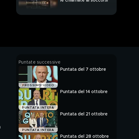
le chiamate ai soccorsi
Marche, Adriana: "Mio
marito e mio figlio
uccisi dalla piena"
Alluvione nelle Marche:
cos'è il temporale
autorigenerante?
Alluvione nelle Marche:
Puntate successive
la desolazione del
Puntata del 7 ottobre
giorno dopo
Alessandra Matteuzzi,
PROSSIMO VIDEO
uccisa a martellate
Puntata del 14 ottobre
dall'ex fidanzato
Alessandra Matteuzzi: i
PUNTATA INTERA
messaggi deliranti
Puntata del 21 ottobre
dell'ex fidanzato
Giovanni
a
Il desiderio di controllo
PUNTATA INTERA
di Giovanni Padovani
Puntata del 28 ottobre