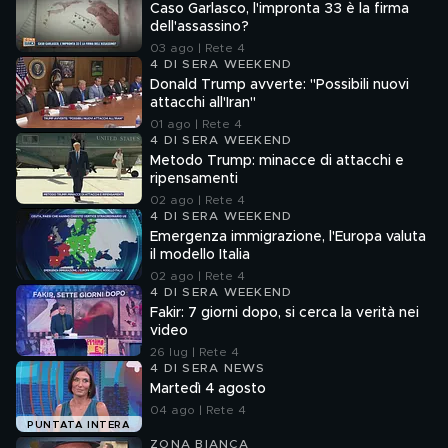
Caso Garlasco, l'impronta 33 è la firma
dell'assassino?
03 ago | Rete 4
4 DI SERA WEEKEND
Donald Trump avverte: "Possibili nuovi
attacchi all'Iran"
01 ago | Rete 4
4 DI SERA WEEKEND
Metodo Trump: minacce di attacchi e
ripensamenti
02 ago | Rete 4
4 DI SERA WEEKEND
Emergenza immigrazione, l'Europa valuta
il modello Italia
02 ago | Rete 4
4 DI SERA WEEKEND
Fakir: 7 giorni dopo, si cerca la verità nei
video
26 lug | Rete 4
4 DI SERA NEWS
Martedì 4 agosto
04 ago | Rete 4
PUNTATA INTERA
ZONA BIANCA