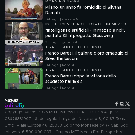
MORNING NEWS
Milano, un anno fa l'omicidio di Silvana
Damato
04 ago | Canale 5
INTELLIGENZE ARTIFICIALI - IN MEZZO
A NOI
"Intelligenze artificiali - In mezzo a noi",
puntata 35: il progetto Glasswing
25 lug | Tgcom24
PUNTATA INTERA
TG4 - DIARIO DEL GIORNO
Franco Baresi, il pallone d'oro omaggio di
Silvio Berlusconi
04 ago | Rete 4
TG4 - DIARIO DEL GIORNO
Franco Baresi dopo la vittoria dello
scudetto nel 1992
04 ago | Rete 4
Copyright ©1999-2026 RTI Business Digital - RTI S.p.A.: p. iva
03976881007 - Sede legale: Largo del Nazareno 8, 00187 Roma.
Uffici: Viale Europa 46, 20093 Cologno Monzese (MI) - Cap. Soc.
int. vers. € 500.000.007 - Gruppo MFE Media For Europe N.V. -