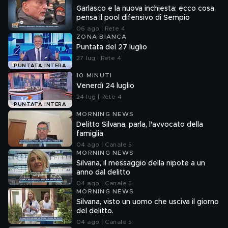
Garlasco e la nuova inchiesta: ecco cosa
pensa il pool difensivo di Sempio
06 ago | Rete 4
ZONA BIANCA
Puntata del 27 luglio
27 lug | Rete 4
PUNTATA INTERA
10 MINUTI
Venerdì 24 luglio
24 lug | Rete 4
PUNTATA INTERA
MORNING NEWS
Delitto Silvana, parla, l'avvocato della
famiglia
04 ago | Canale 5
MORNING NEWS
Silvana, il messaggio della nipote a un
anno dal delitto
04 ago | Canale 5
MORNING NEWS
Silvana, visto un uomo che usciva il giorno
del delitto.
04 ago | Canale 5