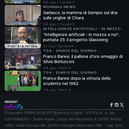
04 ago | Canale 5
MORNING NEWS
Garlasco, la mamma di Sempio sul dna
sulle unghie di Chiara
04 ago | Canale 5
INTELLIGENZE ARTIFICIALI - IN MEZZO
A NOI
"Intelligenze artificiali - In mezzo a noi",
puntata 35: il progetto Glasswing
25 lug | Tgcom24
PUNTATA INTERA
TG4 - DIARIO DEL GIORNO
Franco Baresi, il pallone d'oro omaggio di
Silvio Berlusconi
04 ago | Rete 4
TG4 - DIARIO DEL GIORNO
Franco Baresi dopo la vittoria dello
scudetto nel 1992
04 ago | Rete 4
Copyright ©1999-2026 RTI Business Digital - RTI S.p.A.: p. iva
03976881007 - Sede legale: Largo del Nazareno 8, 00187 Roma.
Uffici: Viale Europa 46, 20093 Cologno Monzese (MI) - Cap. Soc.