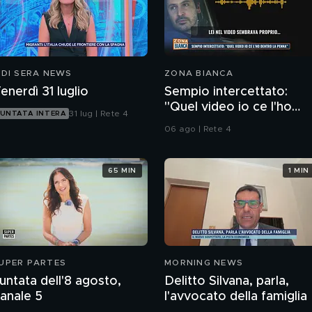
 DI SERA NEWS
ZONA BIANCA
enerdì 31 luglio
Sempio intercettato:
"Quel video io ce l'ho
31 lug | Rete 4
UNTATA INTERA
dentro la penna"
06 ago | Rete 4
65 MIN
1 MIN
UPER PARTES
MORNING NEWS
untata dell'8 agosto,
Delitto Silvana, parla,
anale 5
l'avvocato della famiglia