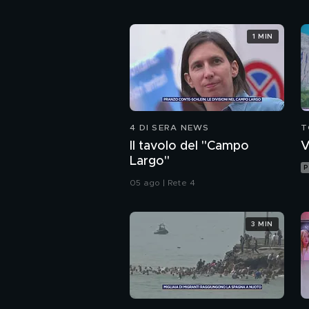
1 MIN
4 DI SERA NEWS
T
Il tavolo del "Campo
V
Largo"
P
05 ago | Rete 4
3 MIN