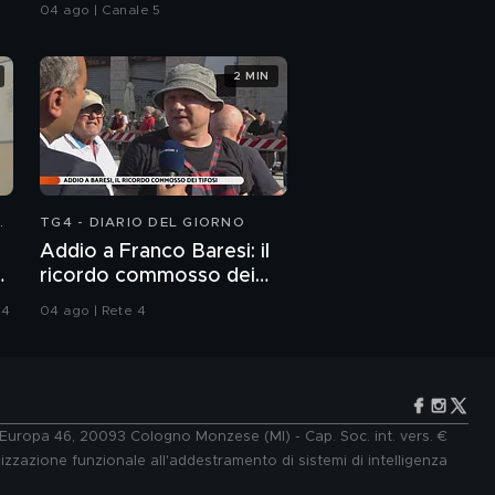
delitto.
04 ago | Canale 5
2 MIN
N
TG4 - DIARIO DEL GIORNO
Addio a Franco Baresi: il
:
ricordo commosso dei
tifosi
24
04 ago | Rete 4
e Europa 46, 20093 Cologno Monzese (MI) - Cap. Soc. int. vers. €
lizzazione funzionale all'addestramento di sistemi di intelligenza