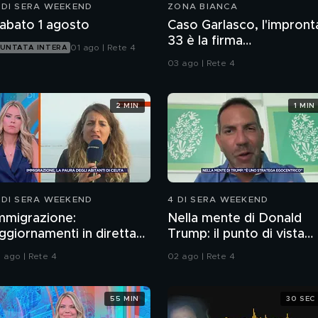
 DI SERA WEEKEND
ZONA BIANCA
abato 1 agosto
Caso Garlasco, l'impront
33 è la firma
01 ago | Rete 4
UNTATA INTERA
dell'assassino?
03 ago | Rete 4
2 MIN
1 MIN
 DI SERA WEEKEND
4 DI SERA WEEKEND
mmigrazione:
Nella mente di Donald
ggiornamenti in diretta
Trump: il punto di vista
a Ceuta
dello psichiatra Leonard
1 ago | Rete 4
02 ago | Rete 4
Mendolicchio
55 MIN
30 SEC