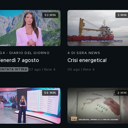
53 MIN
3 MIN
G4 - DIARIO DEL GIORNO
4 DI SERA NEWS
enerdì 7 agosto
Crisi energetica!
07 ago | Rete 4
05 ago | Rete 4
UNTATA INTERA
56 MIN
2 MIN