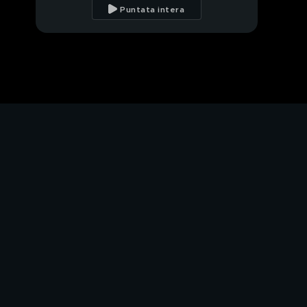
Puntata intera
Contagi in calo: il virus
è meno aggressivo?
Covid19, i test
sierologici
PROSSIMO VIDEO
Covid19: la strada del
sangue
Virus, può esserci la
seconda ondata?
Virus, il caldo nostro
alleato?
Covid19, la danza dei
numeri