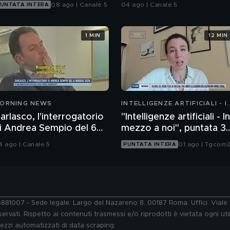
08 ago | Canale 5
04 ago | Canale 5
UNTATA INTERA
1 MIN
12 MIN
ORNING NEWS
INTELLIGENZE ARTIFICIALI - I
MEZZO A NOI
arlasco, l'interrogatorio
"Intelligenze artificiali - In
i Andrea Sempio del 6
mezzo a noi", puntata 36
aggio 2026
chatbot emotivi e minori
4 ago | Canale 5
01 ago | Tgcom
PUNTATA INTERA
76881007 - Sede legale: Largo del Nazareno 8, 00187 Roma. Uffici: Vial
ervati. Rispetto ai contenuti trasmessi e/o riprodotti è vietata ogni uti
 mezzi automatizzati di data scraping.