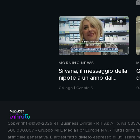
P
1 MIN
MORNING NEWS
M
Silvana, il messaggio della
G
nipote a un anno dal
d
delitto
m
04 ago | Canale 5
0
Copyright ©1999-2026 RTI Business Digital - RTI S.p.A.: p. iva 039
500.000.007 - Gruppo MFE Media For Europe N.V. - Tutti i diritti ris
artificiale generativa. È altresì fatto divieto espresso di utilizzare