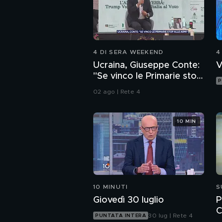
4 DI SERA WEEKEND
4
Ucraina, Giuseppe Conte:
V
"Se vinco le Primarie stop
P
alle armi"
02 ago | Rete 4
10 MIN
10 MINUTI
S
Giovedì 30 luglio
P
C
30 lug | Rete 4
PUNTATA INTERA