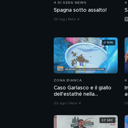
4 DI SERA NEWS
4
Spagna sotto assalto!
S
30 lug | Rete 4
P
3 MIN
ZONA BIANCA
4
Caso Garlasco e il giallo
I
dell'estathè nella
a
spazzatura
d
03 ago | Rete 4
0
37 SEC