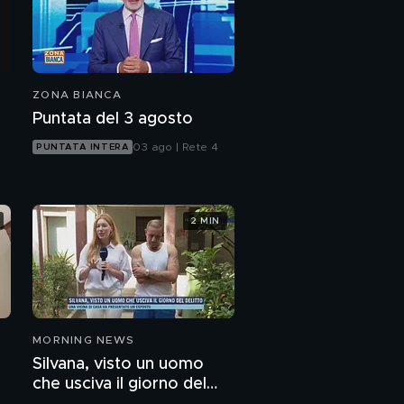
I postumi del
Coronavirus
Coronavirus: il
protocollo della
ZONA BIANCA
salvezza
Puntata del 3 agosto
03 ago | Rete 4
PUNTATA INTERA
2 MIN
MORNING NEWS
Silvana, visto un uomo
che usciva il giorno del