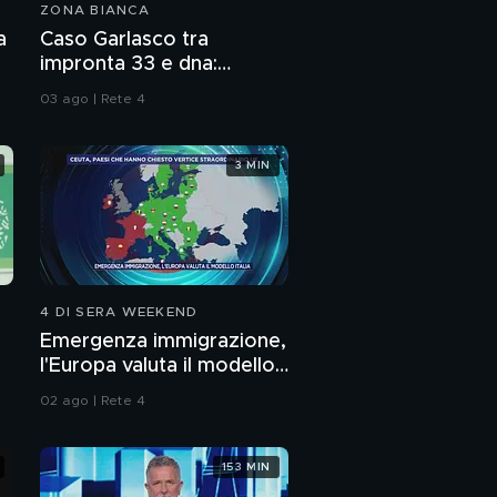
ZONA BIANCA
Caso Sacchi
a
Caso Garlasco tra
impronta 33 e dna:
consulenze a confronto
03 ago | Rete 4
"La memoria del lago"
3 MIN
Covid-19: l'allarme
censurato dalla Cina
Covid-19: Fabrizio
Pregliasco, virologo
4 DI SERA WEEKEND
Emergenza immigrazione,
Coronavirus: tra
l'Europa valuta il modello
minacce e tesi
o
Italia
complottiste
02 ago | Rete 4
Come convivere con il
virus nella Fase 2
153 MIN