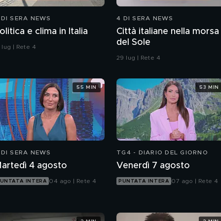
 DI SERA NEWS
4 DI SERA NEWS
olitica e clima in Italia
Città italiane nella morsa
del Sole
 lug | Rete 4
29 lug | Rete 4
55 MIN
53 MIN
 DI SERA NEWS
TG4 - DIARIO DEL GIORNO
artedì 4 agosto
Venerdì 7 agosto
04 ago | Rete 4
07 ago | Rete 4
UNTATA INTERA
PUNTATA INTERA