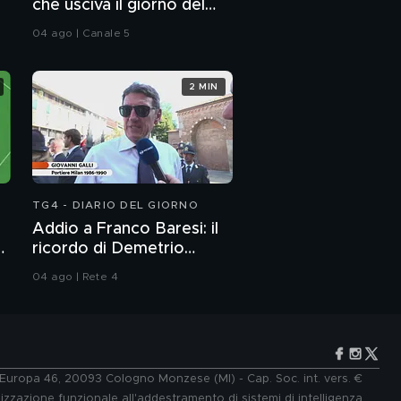
che usciva il giorno del
mancata risposta ai
delitto.
messaggi del fratello
04 ago | Canale 5
La stretta di mano tra
Sebastiano Visintin e
2 MIN
Claudio Sterpin
Le parole di
Alessandro
Impagnatiello in Aula
Alessandro
TG4 - DIARIO DEL GIORNO
Impagnatiello e la finta
ricerca di Giulia
Addio a Franco Baresi: il
Tramontano
l
ricordo di Demetrio
Le scuse di Alessandro
Albertini, Clarence
Impagnatiello: "Il
04 ago | Rete 4
Seedorf e Giovanni Galli
cloroformio? Per le
meduse"
Le bugie di Alessandro
Impagnatiello
e Europa 46, 20093 Cologno Monzese (MI) - Cap. Soc. int. vers. €
Giulia Tramontano
lizzazione funzionale all'addestramento di sistemi di intelligenza