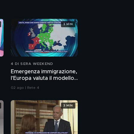
Scarcerato il marito di
Siu: "Non le ho fatto
3 MIN
del male"
Il giallo di Siu: la ferita è
frutto di un gesto
autolesionista?
Le amiche di Siu si
dividono su Jonathan
4 DI SERA WEEKEND
Maldonato
Emergenza immigrazione,
l'Europa valuta il modello
Angelo Onorato:
omicidio o suicidio?
Italia
02 ago | Rete 4
La morte di Angelo
Onorato: suicidio o
3 MIN
delitto?
La morte di Angelo
Onorato: gli indizi del
giallo