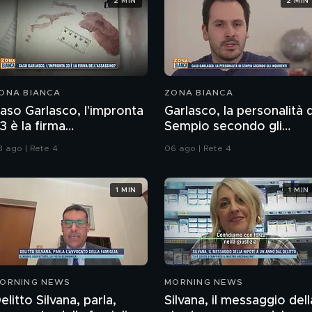
2 MIN
2 MIN
ONA BIANCA
ZONA BIANCA
aso Garlasco, l'impronta
Garlasco, la personalità d
3 è la firma
Sempio secondo gli
ell'assassino?
inquirenti
3 ago | Rete 4
06 ago | Rete 4
1 MIN
1 MIN
ORNING NEWS
MORNING NEWS
elitto Silvana, parla,
Silvana, il messaggio dell