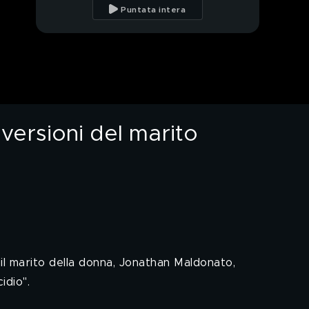
mistero dei bagliori
Puntata intera
luminosi
Il giallo di Siu: il
mistero dell'arma e le
diverse versioni del
marito Jonathan
Maldonato
Il giallo di Siu: dov'è
finita l'arma che l'ha
ferita?
e versioni del marito
PROSSIMO VIDEO
Il giallo di Siu e la
misteriosa ferita sul
petto
Il giallo di Siu: gli ultimi
aggiornamenti
Il giallo di Siu: parla la
madre di Jonathan
, il marito della donna, Jonathan Maldonato,
Maldonato
idio".
Il giallo di Giada Zanola