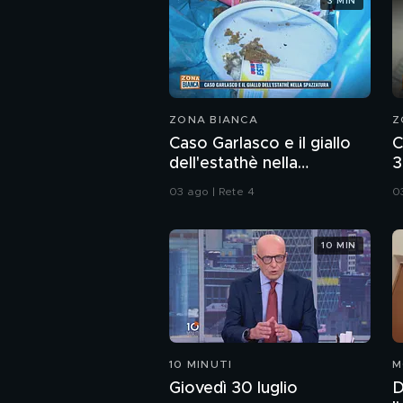
3 MIN
ZONA BIANCA
Z
Caso Garlasco e il giallo
C
dell'estathè nella
3
spazzatura
d
03 ago | Rete 4
0
10 MIN
10 MINUTI
M
Giovedì 30 luglio
D