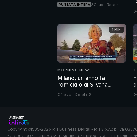
l
30 lug | Rete 4
PUNTATA INTERA
0
1 MIN
MORNING NEWS
T
Milano, un anno fa
F
l'omicidio di Silvana
d
Damato
B
04 ago | Canale 5
0
Copyright ©1999-2026 RTI Business Digital - RTI S.p.A.: p. iva 039
500.000.007 - Gruppo MFE Media For Europe N.V. - Tutti i diritti ris