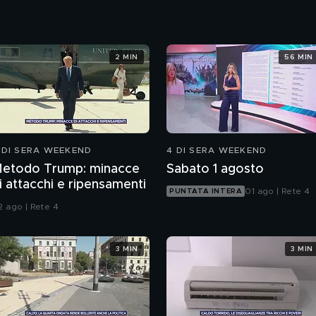
2 MIN
56 MIN
 DI SERA WEEKEND
4 DI SERA WEEKEND
etodo Trump: minacce
Sabato 1 agosto
i attacchi e ripensamenti
01 ago | Rete 4
PUNTATA INTERA
2 ago | Rete 4
3 MIN
3 MIN