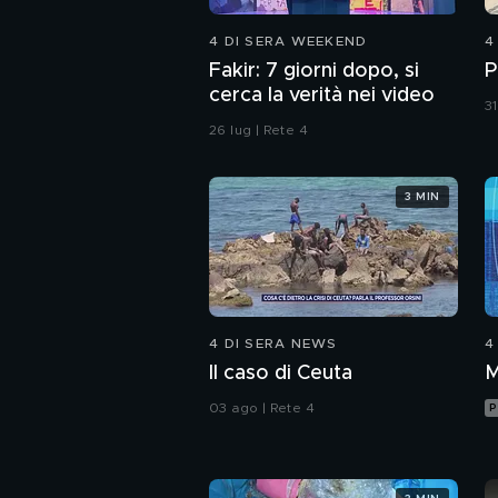
4 DI SERA WEEKEND
4
Fakir: 7 giorni dopo, si
P
cerca la verità nei video
31
26 lug | Rete 4
3 MIN
4 DI SERA NEWS
4
Il caso di Ceuta
M
03 ago | Rete 4
P