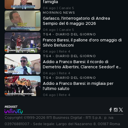
famiglia
04 ago | Canale 5
MORNING NEWS
Garlasco, l'interrogatorio di Andrea
Sempio del 6 maggio 2026
04 ago | Canale 5
TG4 - DIARIO DEL GIORNO
Franco Baresi, il pallone d'oro omaggio di
Silvio Berlusconi
04 ago | Rete 4
TG4 - DIARIO DEL GIORNO
Addio a Franco Baresi: il ricordo di
Demetrio Albertini, Clarence Seedorf e
Giovanni Galli
04 ago | Rete 4
TG4 - DIARIO DEL GIORNO
Addio a Franco Baresi: in migliaia per
l'ultimo saluto
04 ago | Rete 4
Copyright ©1999-2026 RTI Business Digital - RTI S.p.A.: p. iva
03976881007 - Sede legale: Largo del Nazareno 8, 00187 Roma.