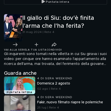
Puntata intera
Il giallo di Siu: dov'è finita
l'arma che l'ha ferita?
31 mag 2024 | Rete 4
VAI ALLA SERIE
LA TUA LISTA
CONDIVIDI
Gli inquirenti sono tornati nella villetta in cui Siu girava i suoi
video: per cinque ore hanno esaminato l'appartamento alla
ricerca dell'arma, mai trovata, del ferimento della giovane
influencer.
Guarda anche
4 DI SERA WEEKEND
Domenica 2 agosto
02 ago | Rete 4
PUNTATA INTERA
4 DI SERA WEEKEND
Fakir, nuovo filmato riapre le polemiche
25 lug | Rete 4