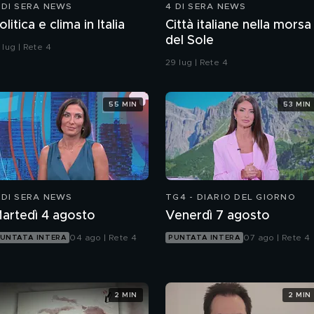
 DI SERA NEWS
4 DI SERA NEWS
olitica e clima in Italia
Città italiane nella morsa
del Sole
 lug | Rete 4
29 lug | Rete 4
55 MIN
53 MIN
 DI SERA NEWS
TG4 - DIARIO DEL GIORNO
artedì 4 agosto
Venerdì 7 agosto
04 ago | Rete 4
07 ago | Rete 4
UNTATA INTERA
PUNTATA INTERA
2 MIN
2 MIN