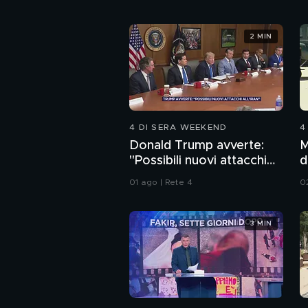
2 MIN
4 DI SERA WEEKEND
4
Donald Trump avverte:
M
"Possibili nuovi attacchi
d
all'Iran"
01 ago | Rete 4
0
3 MIN