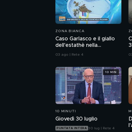
ZONA BIANCA
Z
Caso Garlasco e il giallo
C
dell'estathè nella
3
spazzatura
d
03 ago | Rete 4
0
10 MIN
10 MINUTI
M
Giovedì 30 luglio
D
l
30 lug | Rete 4
PUNTATA INTERA