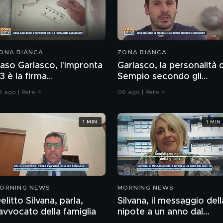
ONA BIANCA
ZONA BIANCA
aso Garlasco, l'impronta
Garlasco, la personalità d
3 è la firma
Sempio secondo gli
ell'assassino?
inquirenti
3 ago | Rete 4
06 ago | Rete 4
1 MIN
1 MIN
ORNING NEWS
MORNING NEWS
elitto Silvana, parla,
Silvana, il messaggio dell
'avvocato della famiglia
nipote a un anno dal