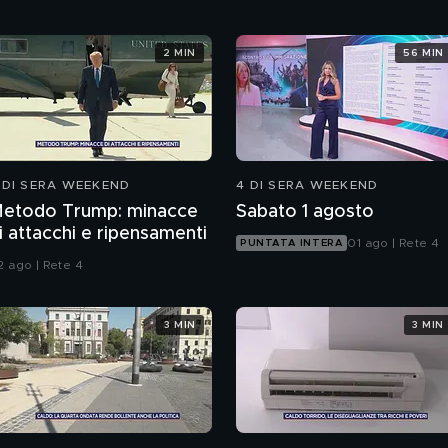
2 MIN
56 MIN
 DI SERA WEEKEND
4 DI SERA WEEKEND
etodo Trump: minacce
Sabato 1 agosto
i attacchi e ripensamenti
01 ago | Rete 4
PUNTATA INTERA
2 ago | Rete 4
3 MIN
3 MIN