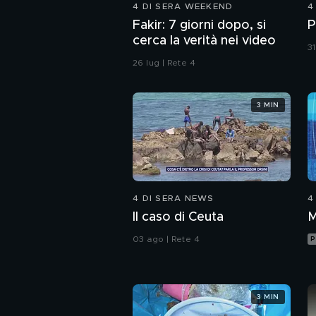
4 DI SERA WEEKEND
4
Fakir: 7 giorni dopo, si
P
cerca la verità nei video
31
26 lug | Rete 4
3 MIN
4 DI SERA NEWS
4
Il caso di Ceuta
M
03 ago | Rete 4
P
3 MIN