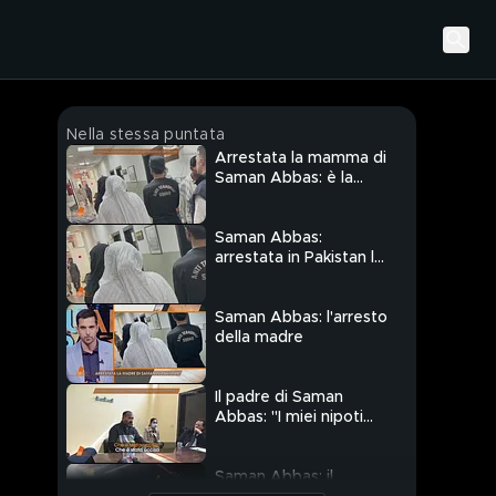
Nella stessa puntata
Arrestata la mamma di
Saman Abbas: è la
mandante del delitto?
Saman Abbas:
arrestata in Pakistan la
madre Nazia
Saman Abbas: l'arresto
della madre
Il padre di Saman
Abbas: "I miei nipoti
sulla scena del crimine"
Saman Abbas: il