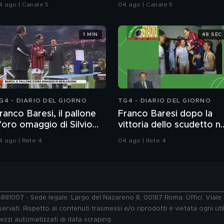
delitto
4 ago | Canale 5
04 ago | Canale 5
1 MIN
48 SEC
G4 - DIARIO DEL GIORNO
TG4 - DIARIO DEL GIORNO
ranco Baresi, il pallone
Franco Baresi dopo la
'oro omaggio di Silvio
vittoria dello scudetto ne
erlusconi
1992
4 ago | Rete 4
04 ago | Rete 4
76881007 - Sede legale: Largo del Nazareno 8, 00187 Roma. Uffici: Vial
ervati. Rispetto ai contenuti trasmessi e/o riprodotti è vietata ogni uti
 mezzi automatizzati di data scraping.