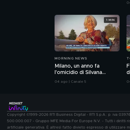
0
1 MIN
MORNING NEWS
T
Milano, un anno fa
F
l'omicidio di Silvana
d
Damato
B
04 ago | Canale 5
0
Copyright ©1999-2026 RTI Business Digital - RTI S.p.A.: p. iva 039
500.000.007 - Gruppo MFE Media For Europe N.V. - Tutti i diritti ris
artificiale generativa. È altresì fatto divieto espresso di utilizzare