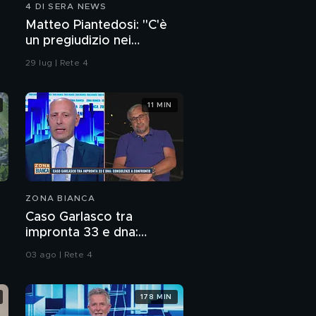
4 DI SERA NEWS
La morte di Angelo
Matteo Piantedosi: "C'è
Onorato: le ultime
un pregiudizio nei
notizie
confronti della polizia"
29 lug | Rete 4
La morte di Angelo
Onorato: la scena del
crimine
11 MIN
Liliana Resinovich: il
faccia a faccia tra
Sebastiano Visintin e
Claudio Sterpin
Liliana Resinovich: il
giallo delle formiche
ZONA BIANCA
Caso Garlasco tra
Il confronto tra
impronta 33 e dna:
Sebastiano Visintin e
Claudio Sterpin
consulenze a confronto
03 ago | Rete 4
Liliana Resinovich: il
giallo dell'orologio rosa
178 MIN