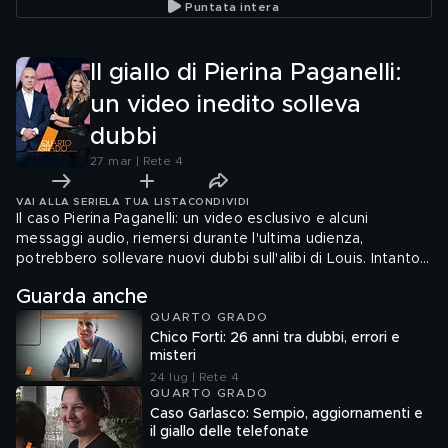
Puntata intera
Il giallo di Pierina Paganelli:
un video inedito solleva
dubbi
27 mar | Rete 4
VAI ALLA SERIE
LA TUA LISTA
CONDIVIDI
Il caso Pierina Paganelli: un video esclusivo e alcuni
messaggi audio, riemersi durante l'ultima udienza,
potrebbero sollevare nuovi dubbi sull'alibi di Louis. Intanto il
trentaseienne, dal carcere, continua a professare la sua
Guarda anche
innocenza.
QUARTO GRADO
Chico Forti: 26 anni tra dubbi, errori e
misteri
24 lug | Rete 4
QUARTO GRADO
Caso Garlasco: Sempio, aggiornamenti e
il giallo delle telefonate