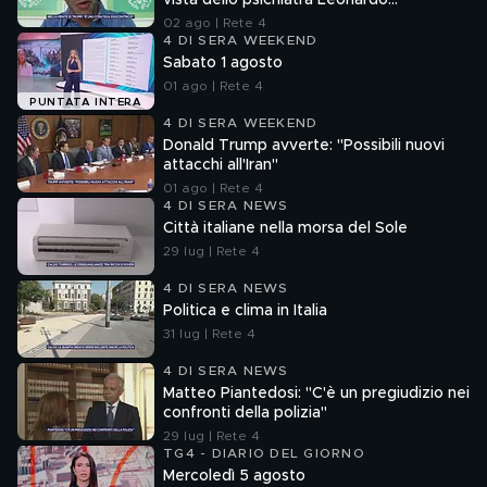
vista dello psichiatra Leonardo
Mendolicchio
02 ago | Rete 4
4 DI SERA WEEKEND
Sabato 1 agosto
01 ago | Rete 4
PUNTATA INTERA
4 DI SERA WEEKEND
Donald Trump avverte: "Possibili nuovi
attacchi all'Iran"
01 ago | Rete 4
4 DI SERA NEWS
Città italiane nella morsa del Sole
29 lug | Rete 4
4 DI SERA NEWS
Politica e clima in Italia
31 lug | Rete 4
4 DI SERA NEWS
Matteo Piantedosi: "C'è un pregiudizio nei
confronti della polizia"
29 lug | Rete 4
TG4 - DIARIO DEL GIORNO
Mercoledì 5 agosto