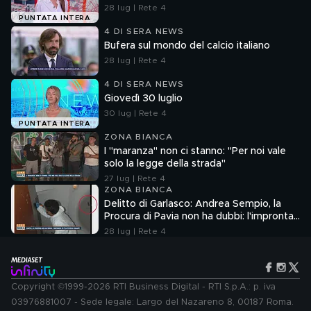
28 lug | Rete 4
PUNTATA INTERA
4 DI SERA NEWS
Bufera sul mondo del calcio italiano
28 lug | Rete 4
4 DI SERA NEWS
Giovedì 30 luglio
30 lug | Rete 4
PUNTATA INTERA
ZONA BIANCA
I "maranza" non ci stanno: "Per noi vale
solo la legge della strada"
27 lug | Rete 4
ZONA BIANCA
Delitto di Garlasco: Andrea Sempio, la
Procura di Pavia non ha dubbi: l'impronta
33 è la pistola fumante
28 lug | Rete 4
Copyright ©1999-2026 RTI Business Digital - RTI S.p.A.: p. iva
03976881007 - Sede legale: Largo del Nazareno 8, 00187 Roma.