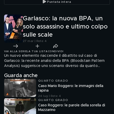
Puntata intera
Garlasco: la nuova BPA, un
solo assassino e ultimo colpo
sulle scale
27 mar | Rete 4
VAI ALLA SERIE
LA TUA LISTA
CONDIVIDI
Un nuovo elemento riaccende il dibattito sul caso di
Garlasco: la recente analisi della BPA (Bloodstain Pattern
Analysis) suggerisce uno scenario diverso da quanto
ipotizzato in passato. La dinamica delle tracce di sangue,
Guarda anche
riletta alla luce delle più moderne tecniche forensi,
QUARTO GRADO
sembrerebbe indicare la presenza di un solo aggressore
Caso Mario Roggero: le immagini della
sulla scena del crimine.
rapina
24 lug | Rete 4
QUARTO GRADO
Caso Roggero: le parole della sorella di
Mazzarino