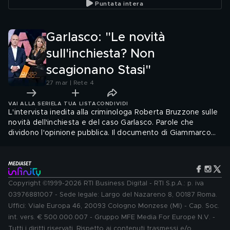
Puntata intera
Garlasco: "Le novità
sull'inchiesta? Non
scagionano Stasi"
27 mar | Rete 4
VAI ALLA SERIE
LA TUA LISTA
CONDIVIDI
L'intervista inedita alla criminologa Roberta Bruzzone sulle
novità dell'inchiesta e del caso Garlasco. Parole che
dividono l'opinione pubblica. Il documento di Giammarco
Menga.
Copyright ©1999-2026 RTI Business Digital - RTI S.p.A.: p. iva
03976881007 - Sede legale: Largo del Nazareno 8, 00187 Roma.
Uffici: Viale Europa 46, 20093 Cologno Monzese (MI) - Cap. Soc.
int. vers. € 500.000.007 - Gruppo MFE Media For Europe N.V. -
Tutti i diritti riservati. Rispetto ai contenuti trasmessi e/o