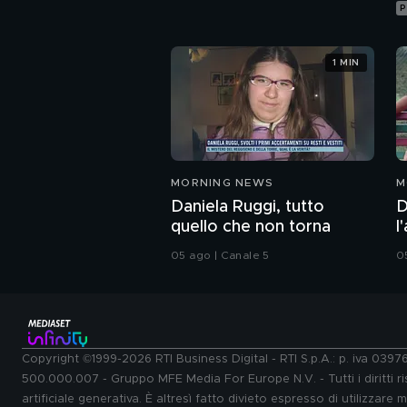
P
1 MIN
MORNING NEWS
M
Daniela Ruggi, tutto
D
quello che non torna
l
"
05 ago | Canale 5
0
Copyright ©1999-2026 RTI Business Digital - RTI S.p.A.: p. iva 039
500.000.007 - Gruppo MFE Media For Europe N.V. - Tutti i diritti ris
artificiale generativa. È altresì fatto divieto espresso di utilizzare