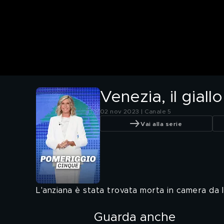
Venezia, il giall
02 nov 2023 | Canale 5
Vai alla serie
L'anziana è stata trovata morta in camera da l
Guarda anche