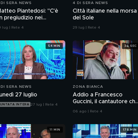
 DI SERA NEWS
4 DI SERA NEWS
atteo Piantedosi: "C'è
Città italiane nella morsa
n pregiudizio nei
del Sole
onfronti della polizia"
 lug | Rete 4
29 lug | Rete 4
54 MIN
36 SEC
 DI SERA NEWS
ZONA BIANCA
unedì 27 luglio
Addio a Francesco
Guccini, il cantautore ch
27 lug | Rete 4
UNTATA INTERA
ha raccontato l'Italia
06 ago | Rete 4
11 MIN
178 MIN