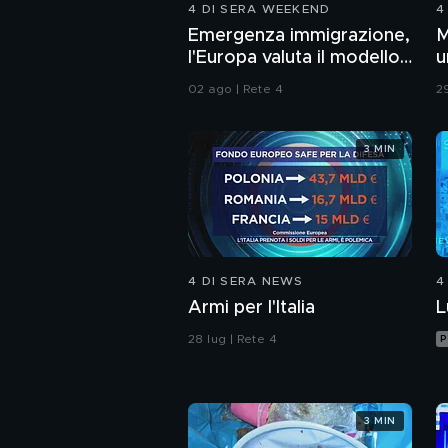
4 DI SERA WEEKEND
4
Emergenza immigrazione,
M
l'Europa valuta il modello
u
Italia
c
02 ago | Rete 4
29
3 MIN
4 DI SERA NEWS
4
Armi per l'Italia
L
28 lug | Rete 4
P
3 MIN