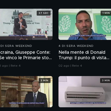
37 SEC
1 MIN
 DI SERA WEEKEND
4 DI SERA WEEKEND
craina, Giuseppe Conte:
Nella mente di Donald
Se vinco le Primarie stop
Trump: il punto di vista
lle armi"
dello psichiatra Leonard
2 ago | Rete 4
02 ago | Rete 4
Mendolicchio
3 MIN
3 MIN