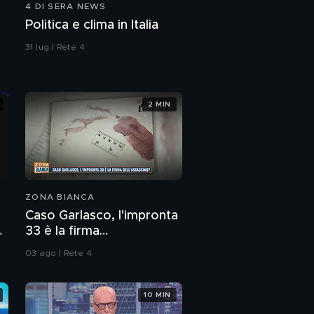
4 DI SERA NEWS
Roma, movida violenta:
Politica e clima in Italia
aggrediti i cittadini che
protestano
31 lug | Rete 4
Grande Fratello,
Massimiliano parla con
Giuseppe di Beatrice
2 MIN
In diretta dalla casa del
Grande Fratello
ZONA BIANCA
Caso Garlasco, l'impronta
e
33 è la firma
dell'assassino?
03 ago | Rete 4
10 MIN