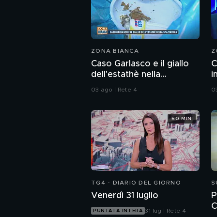
ZONA BIANCA
Z
Caso Garlasco e il giallo
C
dell'estathè nella
i
spazzatura
c
03 ago | Rete 4
0
50 MIN
TG4 - DIARIO DEL GIORNO
S
Venerdì 31 luglio
P
C
31 lug | Rete 4
PUNTATA INTERA