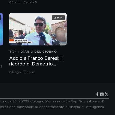
05 ago | Canale 5
2 MIN
TG4 - DIARIO DEL GIORNO
Addio a Franco Baresi: il
ricordo di Demetrio
 5
Albertini, Clarence
04 ago | Rete 4
Seedorf e Giovanni Galli
e Europa 46, 20093 Cologno Monzese (MI) - Cap. Soc. int. vers. €
lizzazione funzionale all'addestramento di sistemi di intelligenza