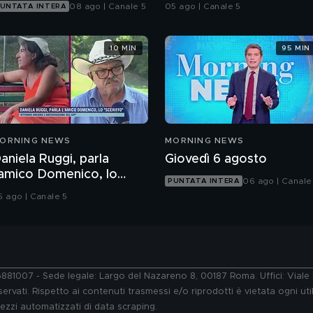
suoi resti
08 ago | Canale 5
05 ago | Canale 5
UNTATA INTERA
10 MIN
95 MIN
ORNING NEWS
MORNING NEWS
aniela Ruggi, parla
Giovedì 6 agosto
'amico Domenico, lo
06 ago | Canale
PUNTATA INTERA
sceriffo"
5 ago | Canale 5
76881007 - Sede legale: Largo del Nazareno 8, 00187 Roma. Uffici: Vial
ervati. Rispetto ai contenuti trasmessi e/o riprodotti è vietata ogni uti
 mezzi automatizzati di data scraping.