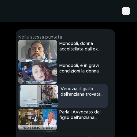
Nella stessa puntata
Monopoli, donna
accoltellata dall'ex
compagno
Monopoli, è in gravi
condizioni la donna
colpita dall'ex
Venezia, il giallo
dell'anziana trovata
morta in casa
Parla l'Avvocato del
figlio dell'anziana
trovata morta
PROSSIMO VIDEO
Venezia: anziana