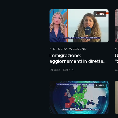
2 MIN
4 DI SERA WEEKEND
4
Immigrazione:
U
aggiornamenti in diretta
"
da Ceuta
a
01 ago | Rete 4
0
3 MIN