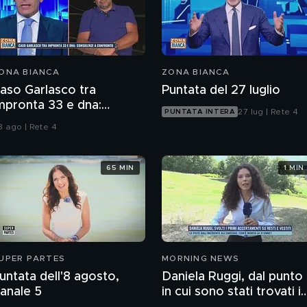
ONA BIANCA
ZONA BIANCA
aso Garlasco tra
Puntata del 27 luglio
mpronta 33 e dna:
27 lug | Rete 4
PUNTATA INTERA
onsulenze a confronto
3 ago | Rete 4
65 MIN
1 MIN
UPER PARTES
MORNING NEWS
untata dell'8 agosto,
Daniela Ruggi, dal punto
anale 5
in cui sono stati trovati i