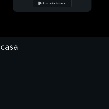
trovata morta, parla il
Puntata intera
figlio
Giallo di Rimini, cosa
non torna nelle
testimonianze
Pierina, il giallo della
lavatrice la notte del
delitto
n casa
Altopascio, badante
picchia e umilia
un'anziana di 87 anni
Parla in diretta l'amica
dell'anziana
maltrattata
Altopascio, violenze su
un'anziana di 87 anni:
arrestata badante
Palermo, 1400 invitati
per il miliardario