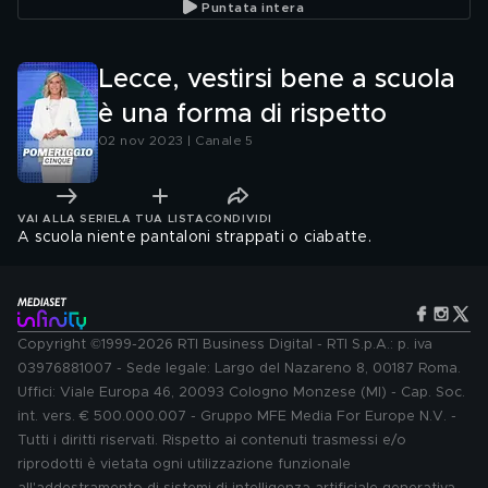
Puntata intera
Lecce, vestirsi bene a scuola
è una forma di rispetto
02 nov 2023 | Canale 5
VAI ALLA SERIE
LA TUA LISTA
CONDIVIDI
A scuola niente pantaloni strappati o ciabatte.
Copyright ©1999-2026 RTI Business Digital - RTI S.p.A.: p. iva
03976881007 - Sede legale: Largo del Nazareno 8, 00187 Roma.
Uffici: Viale Europa 46, 20093 Cologno Monzese (MI) - Cap. Soc.
int. vers. € 500.000.007 - Gruppo MFE Media For Europe N.V. -
Tutti i diritti riservati. Rispetto ai contenuti trasmessi e/o
riprodotti è vietata ogni utilizzazione funzionale