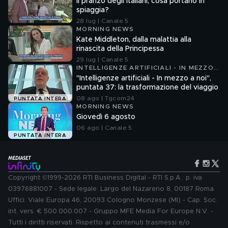
Il pranzo degli italiani, cosa portano in
spiaggia?
28 lug | Canale 5
MORNING NEWS
Kate Middleton, dalla malattia alla
rinascita della Principessa
29 lug | Canale 5
INTELLIGENZE ARTIFICIALI - IN MEZZO
A NOI
"Intelligenze artificiali - In mezzo a noi",
puntata 37: la trasformazione del viaggio
08 ago | Tgcom24
PUNTATA INTERA
MORNING NEWS
Giovedì 6 agosto
06 ago | Canale 5
PUNTATA INTERA
Copyright ©1999-2026 RTI Business Digital - RTI S.p.A.: p. iva
03976881007 - Sede legale: Largo del Nazareno 8, 00187 Roma.
Uffici: Viale Europa 46, 20093 Cologno Monzese (MI) - Cap. Soc.
int. vers. € 500.000.007 - Gruppo MFE Media For Europe N.V. -
Tutti i diritti riservati. Rispetto ai contenuti trasmessi e/o