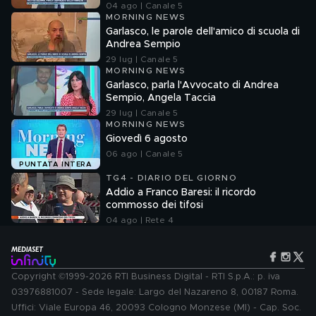
04 ago | Canale 5
MORNING NEWS
Garlasco, le parole dell'amico di scuola di
Andrea Sempio
29 lug | Canale 5
MORNING NEWS
Garlasco, parla l'Avvocato di Andrea
Sempio, Angela Taccia
29 lug | Canale 5
MORNING NEWS
Giovedì 6 agosto
06 ago | Canale 5
PUNTATA INTERA
TG4 - DIARIO DEL GIORNO
Addio a Franco Baresi: il ricordo
commosso dei tifosi
04 ago | Rete 4
Copyright ©1999-2026 RTI Business Digital - RTI S.p.A.: p. iva
03976881007 - Sede legale: Largo del Nazareno 8, 00187 Roma.
Uffici: Viale Europa 46, 20093 Cologno Monzese (MI) - Cap. Soc.