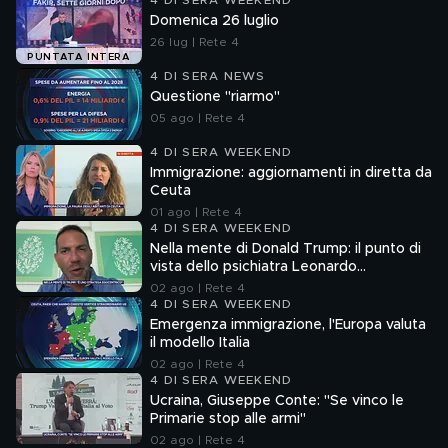
4 DI SERA WEEKEND
Domenica 26 luglio
26 lug | Rete 4
PUNTATA INTERA
4 DI SERA NEWS
Questione "riarmo"
05 ago | Rete 4
4 DI SERA WEEKEND
Immigrazione: aggiornamenti in diretta da
Ceuta
01 ago | Rete 4
4 DI SERA WEEKEND
Nella mente di Donald Trump: il punto di
vista dello psichiatra Leonardo
Mendolicchio
02 ago | Rete 4
4 DI SERA WEEKEND
Emergenza immigrazione, l'Europa valuta
il modello Italia
02 ago | Rete 4
4 DI SERA WEEKEND
Ucraina, Giuseppe Conte: "Se vinco le
Primarie stop alle armi"
02 ago | Rete 4