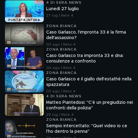
4 DI SERA NEWS
Lunedì 27 luglio
27 lug | Rete 4
PUNTATA INTERA
ZONA BIANCA
Caso Garlasco, l'impronta 33 è la firma
dell'assassino?
03 ago | Rete 4
ZONA BIANCA
Caso Garlasco tra impronta 33 e dna:
consulenze a confronto
03 ago | Rete 4
ZONA BIANCA
Caso Garlasco e il giallo dell'estathè nella
spazzatura
03 ago | Rete 4
4 DI SERA NEWS
Matteo Piantedosi: "C'è un pregiudizio nei
confronti della polizia"
29 lug | Rete 4
ZONA BIANCA
Sempio intercettato: "Quel video io ce
l'ho dentro la penna"