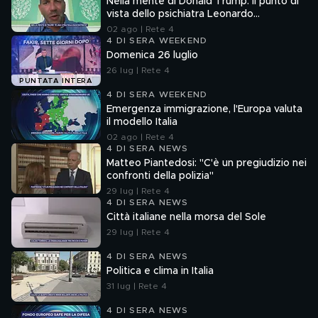
Nella mente di Donald Trump: il punto di
vista dello psichiatra Leonardo
Mendolicchio
02 ago | Rete 4
4 DI SERA WEEKEND
Domenica 26 luglio
26 lug | Rete 4
PUNTATA INTERA
4 DI SERA WEEKEND
Emergenza immigrazione, l'Europa valuta
il modello Italia
02 ago | Rete 4
4 DI SERA NEWS
Matteo Piantedosi: "C'è un pregiudizio nei
confronti della polizia"
29 lug | Rete 4
4 DI SERA NEWS
Città italiane nella morsa del Sole
29 lug | Rete 4
4 DI SERA NEWS
Politica e clima in Italia
31 lug | Rete 4
4 DI SERA NEWS