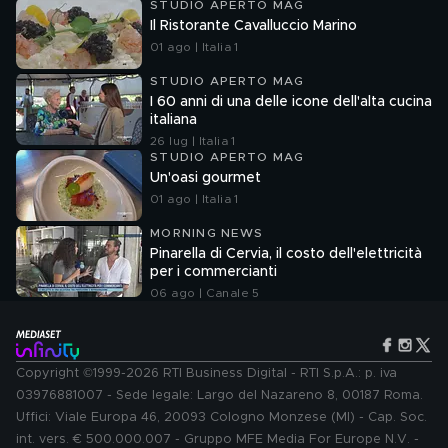
STUDIO APERTO MAG
Il Ristorante Cavalluccio Marino
01 ago | Italia 1
STUDIO APERTO MAG
I 60 anni di una delle icone dell'alta cucina
italiana
26 lug | Italia 1
STUDIO APERTO MAG
Un'oasi gourmet
01 ago | Italia 1
MORNING NEWS
Pinarella di Cervia, il costo dell'elettricità
per i commercianti
06 ago | Canale 5
Copyright ©1999-2026 RTI Business Digital - RTI S.p.A.: p. iva
03976881007 - Sede legale: Largo del Nazareno 8, 00187 Roma.
Uffici: Viale Europa 46, 20093 Cologno Monzese (MI) - Cap. Soc.
int. vers. € 500.000.007 - Gruppo MFE Media For Europe N.V. -