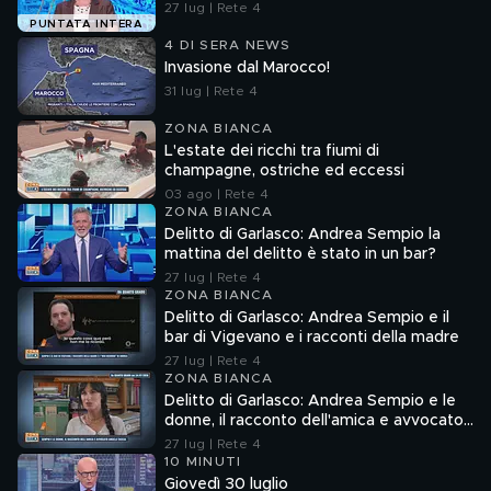
27 lug | Rete 4
PUNTATA INTERA
4 DI SERA NEWS
Invasione dal Marocco!
31 lug | Rete 4
ZONA BIANCA
L'estate dei ricchi tra fiumi di
champagne, ostriche ed eccessi
03 ago | Rete 4
ZONA BIANCA
Delitto di Garlasco: Andrea Sempio la
mattina del delitto è stato in un bar?
27 lug | Rete 4
ZONA BIANCA
Delitto di Garlasco: Andrea Sempio e il
bar di Vigevano e i racconti della madre
27 lug | Rete 4
ZONA BIANCA
Delitto di Garlasco: Andrea Sempio e le
donne, il racconto dell'amica e avvocato
Angela Taccia
27 lug | Rete 4
10 MINUTI
Giovedì 30 luglio