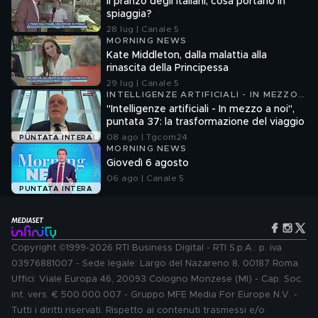
Il pranzo degli italiani, cosa portano in
spiaggia?
28 lug | Canale 5
MORNING NEWS
Kate Middleton, dalla malattia alla
rinascita della Principessa
29 lug | Canale 5
INTELLIGENZE ARTIFICIALI - IN MEZZO
A NOI
"Intelligenze artificiali - In mezzo a noi",
puntata 37: la trasformazione del viaggio
08 ago | Tgcom24
PUNTATA INTERA
MORNING NEWS
Giovedì 6 agosto
06 ago | Canale 5
PUNTATA INTERA
Copyright ©1999-2026 RTI Business Digital - RTI S.p.A.: p. iva
03976881007 - Sede legale: Largo del Nazareno 8, 00187 Roma.
Uffici: Viale Europa 46, 20093 Cologno Monzese (MI) - Cap. Soc.
int. vers. € 500.000.007 - Gruppo MFE Media For Europe N.V. -
Tutti i diritti riservati. Rispetto ai contenuti trasmessi e/o