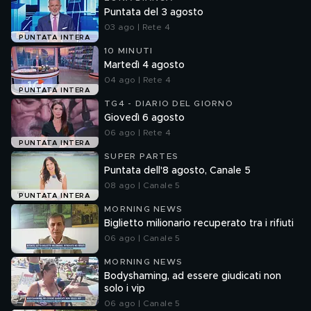
Puntata del 3 agosto
03 ago | Rete 4
PUNTATA INTERA
10 MINUTI
Martedì 4 agosto
04 ago | Rete 4
PUNTATA INTERA
TG4 - DIARIO DEL GIORNO
Giovedì 6 agosto
06 ago | Rete 4
PUNTATA INTERA
SUPER PARTES
Puntata dell'8 agosto, Canale 5
08 ago | Canale 5
PUNTATA INTERA
MORNING NEWS
Biglietto milionario recuperato tra i rifiuti
06 ago | Canale 5
MORNING NEWS
Bodyshaming, ad essere giudicati non
solo i vip
06 ago | Canale 5