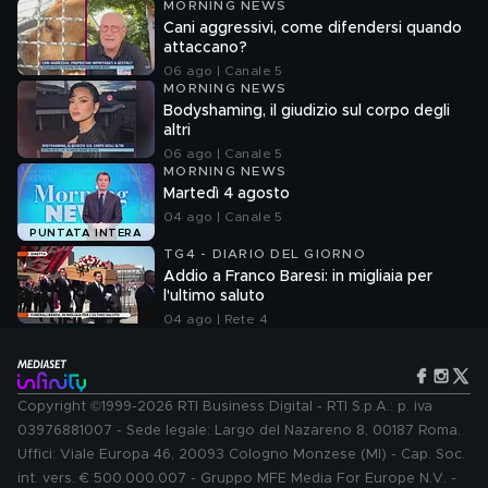
MORNING NEWS
Cani aggressivi, come difendersi quando
attaccano?
06 ago | Canale 5
MORNING NEWS
Bodyshaming, il giudizio sul corpo degli
altri
06 ago | Canale 5
MORNING NEWS
Martedì 4 agosto
04 ago | Canale 5
PUNTATA INTERA
TG4 - DIARIO DEL GIORNO
Addio a Franco Baresi: in migliaia per
l'ultimo saluto
04 ago | Rete 4
Copyright ©1999-2026 RTI Business Digital - RTI S.p.A.: p. iva
03976881007 - Sede legale: Largo del Nazareno 8, 00187 Roma.
Uffici: Viale Europa 46, 20093 Cologno Monzese (MI) - Cap. Soc.
int. vers. € 500.000.007 - Gruppo MFE Media For Europe N.V. -