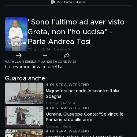
Puntata intera
stati sfortunati"
"Sono l'ultimo ad aver visto
Greta, non l'ho uccisa" -
Parla Andrea Tosi
03 giu 2024 | Canale 5
VAI ALLA SERIE
LA TUA LISTA
CONDIVIDI
La testimonianza in diretta.
Guarda anche
4 DI SERA WEEKEND
Migranti: si accende lo scontro Italia -
Spagna
08 ago | Rete 4
4 DI SERA WEEKEND
Ucraina, Giuseppe Conte: "Se vinco le
Primarie stop alle armi"
02 ago | Rete 4
4 DI SERA WEEKEND