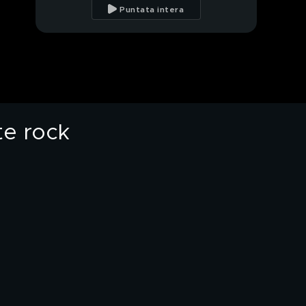
ex: arrestato 87enne
Puntata intera
"È stata uccisa",
svolta nel giallo della
cantante rock
Un milione di euro in
eredità: il giallo dei
testamenti di Greta
nte rock
PROSSIMO VIDEO
Spreafico
Il giallo dei testamenti
di Greta Spreafico -
Parla il fratello
"Sono l'ultimo ad aver
visto Greta, non l'ho
uccisa" - Parla Andrea
Tosi
"Ho buttato Giada dal
cavalcavia", prima
confessa poi ritratta
Il dilemma della mancia
al ristorante: è giusta o