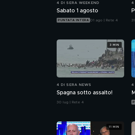
4 DI SERA WEEKEND
4
Sabato 1 agosto
P
01 ago | Rete 4
31
PUNTATA INTERA
3 MIN
4 DI SERA NEWS
4
Spagna sotto assalto!
M
30 lug | Rete 4
P
11 MIN