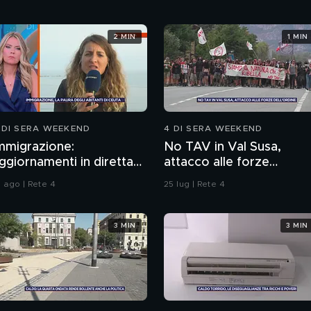
2 MIN
1 MIN
 DI SERA WEEKEND
4 DI SERA WEEKEND
mmigrazione:
No TAV in Val Susa,
ggiornamenti in diretta
attacco alle forze
a Ceuta
dell'ordine
1 ago | Rete 4
25 lug | Rete 4
3 MIN
3 MIN