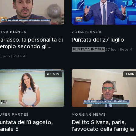
ONA BIANCA
ZONA BIANCA
arlasco, la personalità di
Puntata del 27 luglio
empio secondo gli
27 lug | Rete 4
PUNTATA INTERA
nquirenti
6 ago | Rete 4
65 MIN
1 MIN
UPER PARTES
MORNING NEWS
untata dell'8 agosto,
Delitto Silvana, parla,
anale 5
l'avvocato della famiglia