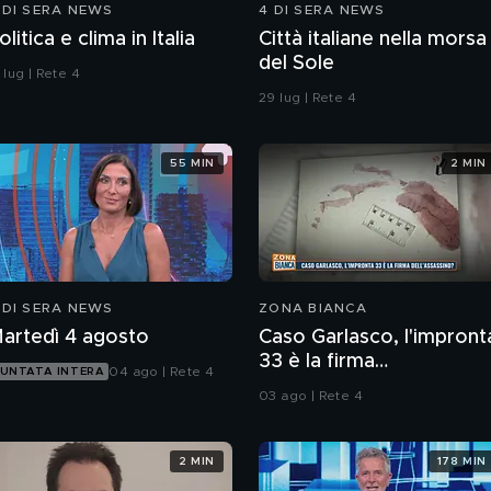
 DI SERA NEWS
4 DI SERA NEWS
olitica e clima in Italia
Città italiane nella morsa
del Sole
 lug | Rete 4
29 lug | Rete 4
55 MIN
2 MIN
 DI SERA NEWS
ZONA BIANCA
artedì 4 agosto
Caso Garlasco, l'impront
33 è la firma
04 ago | Rete 4
UNTATA INTERA
dell'assassino?
03 ago | Rete 4
2 MIN
178 MIN