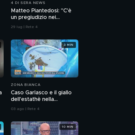
4 DI SERA NEWS
La regina del liscio
Matteo Piantedosi: "C'è
compie 70 anni: auguri
un pregiudizio nei
"Romagna mia"
confronti della polizia"
29 lug | Rete 4
3 MIN
ZONA BIANCA
a
Caso Garlasco e il giallo
dell'estathè nella
spazzatura
03 ago | Rete 4
10 MIN