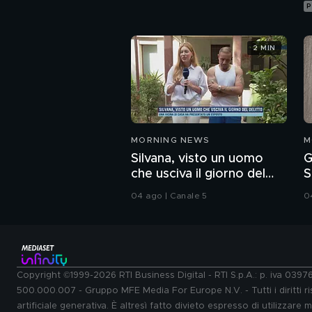
P
2 MIN
MORNING NEWS
M
Silvana, visto un uomo
G
che usciva il giorno del
S
delitto.
u
04 ago | Canale 5
0
Copyright ©1999-2026 RTI Business Digital - RTI S.p.A.: p. iva 039
500.000.007 - Gruppo MFE Media For Europe N.V. - Tutti i diritti ris
artificiale generativa. È altresì fatto divieto espresso di utilizzare