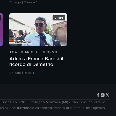
delitto
04 ago | Canale 5
2 MIN
TG4 - DIARIO DEL GIORNO
Addio a Franco Baresi: il
ricordo di Demetrio
5
Albertini, Clarence
04 ago | Rete 4
Seedorf e Giovanni Galli
e Europa 46, 20093 Cologno Monzese (MI) - Cap. Soc. int. vers. €
lizzazione funzionale all'addestramento di sistemi di intelligenza