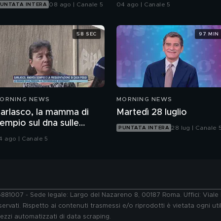
08 ago | Canale 5
04 ago | Canale 5
UNTATA INTERA
58 SEC
97 MIN
ORNING NEWS
MORNING NEWS
arlasco, la mamma di
Martedì 28 luglio
empio sul dna sulle
28 lug | Canale 
PUNTATA INTERA
nghie di Chiara
4 ago | Canale 5
76881007 - Sede legale: Largo del Nazareno 8, 00187 Roma. Uffici: Vial
ervati. Rispetto ai contenuti trasmessi e/o riprodotti è vietata ogni uti
 mezzi automatizzati di data scraping.