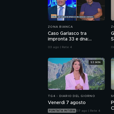
ZONA BIANCA
Z
Caso Garlasco tra
G
impronta 33 e dna:
S
consulenze a confronto
i
03 ago | Rete 4
0
53 MIN
TG4 - DIARIO DEL GIORNO
S
Venerdì 7 agosto
P
C
07 ago | Rete 4
PUNTATA INTERA