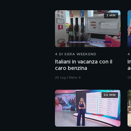
3 MIN
4 DI SERA WEEKEND
4
Italiani in vacanza con il
I
caro benzina
a
d
25 lug | Rete 4
0
56 MIN