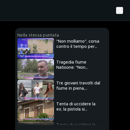
Nella stessa puntata
"Non molliamo", corsa
contro il tempo per
trovare Cristian
Tragedia fiume
Natisone: "Non
conoscevano il
pericolo del fiume,
sono stati sfortunati"
Tre giovani travolti dal
fiume in piena,
potevano salvarsi?
Tenta di uccidere la
ex, la pistola si
inceppa: arrestato
87enne
Tenta di uccidere la