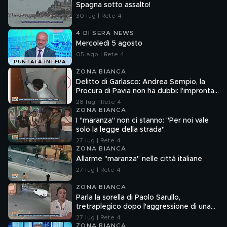
Spagna sotto assalto!
30 lug | Rete 4
4 DI SERA NEWS
Mercoledì 5 agosto
05 ago | Rete 4
PUNTATA INTERA
ZONA BIANCA
Delitto di Garlasco: Andrea Sempio, la
Procura di Pavia non ha dubbi: l'impronta
33 è la pistola fumante
28 lug | Rete 4
ZONA BIANCA
I "maranza" non ci stanno: "Per noi vale
solo la legge della strada"
27 lug | Rete 4
ZONA BIANCA
Allarme "maranza" nelle città italiane
27 lug | Rete 4
ZONA BIANCA
Parla la sorella di Paolo Sarullo,
tretraplegico dopo l'aggressione di una
baby gang
27 lug | Rete 4
ZONA BIANCA