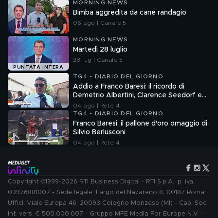
MORNING NEWS
Bimba aggredita da cane randagio
06 ago | Canale 5
MORNING NEWS
Martedì 28 luglio
28 lug | Canale 5
PUNTATA INTERA
TG4 - DIARIO DEL GIORNO
Addio a Franco Baresi: il ricordo di
Demetrio Albertini, Clarence Seedorf e
Giovanni Galli
04 ago | Rete 4
TG4 - DIARIO DEL GIORNO
Franco Baresi, il pallone d'oro omaggio di
Silvio Berlusconi
04 ago | Rete 4
Copyright ©1999-2026 RTI Business Digital - RTI S.p.A.: p. iva
03976881007 - Sede legale: Largo del Nazareno 8, 00187 Roma.
Uffici: Viale Europa 46, 20093 Cologno Monzese (MI) - Cap. Soc.
int. vers. € 500.000.007 - Gruppo MFE Media For Europe N.V. -