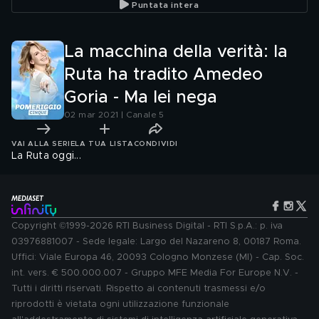
Puntata intera
La macchina della verità: la
Ruta ha tradito Amedeo
Goria - Ma lei nega
02 mar 2021 | Canale 5
VAI ALLA SERIE
LA TUA LISTA
CONDIVIDI
La Ruta oggi...
Copyright ©1999-2026 RTI Business Digital - RTI S.p.A.: p. iva
03976881007 - Sede legale: Largo del Nazareno 8, 00187 Roma.
Uffici: Viale Europa 46, 20093 Cologno Monzese (MI) - Cap. Soc.
int. vers. € 500.000.007 - Gruppo MFE Media For Europe N.V. -
Tutti i diritti riservati. Rispetto ai contenuti trasmessi e/o
riprodotti è vietata ogni utilizzazione funzionale