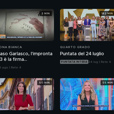
2 MIN
182 MIN
ONA BIANCA
QUARTO GRADO
aso Garlasco, l'impronta
Puntata del 24 luglio
3 è la firma
24 lug | Rete 4
PUNTATA INTERA
ell'assassino?
3 ago | Rete 4
50 MIN
55 MIN