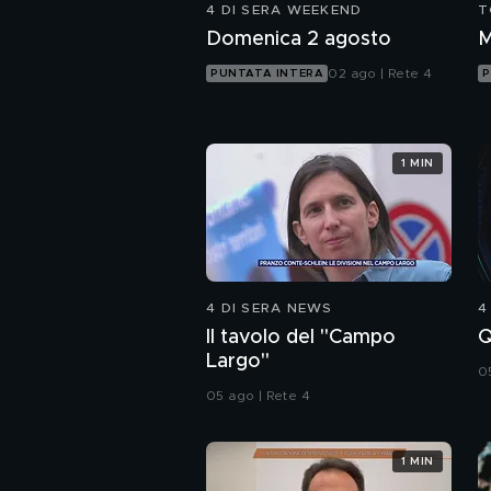
4 DI SERA WEEKEND
T
Domenica 2 agosto
M
02 ago | Rete 4
PUNTATA INTERA
P
1 MIN
4 DI SERA NEWS
4
Il tavolo del "Campo
Q
Largo"
0
05 ago | Rete 4
1 MIN