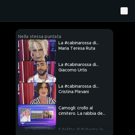
Nella stessa puntata
La #cabinarossa di…
Maria Teresa Ruta
La #cabinarossa di…
Giacomo Urtis
La #cabinarossa di…
Cristina Plevani
Camogli: crollo al
cimitero. La rabbia dei
parenti
Il delitto di Roberta: le