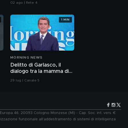
02 ago | Rete 4
1 MIN
MORNING NEWS
Delitto di Garlasco, il
dialogo tra la mamma di
Sempio e la "Iena" De
29 lug | Canale 5
Giuseppe nel 2022
e Europa 46, 20093 Cologno Monzese (MI) - Cap. Soc. int. vers. €
lizzazione funzionale all'addestramento di sistemi di intelligenza