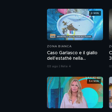
3 MIN
ZONA BIANCA
Z
Caso Garlasco e il giallo
C
dell'estathè nella
3
spazzatura
d
03 ago | Rete 4
0
54 MIN