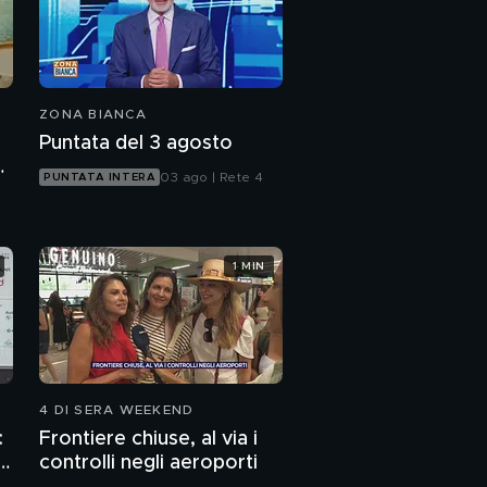
ZONA BIANCA
Puntata del 3 agosto
o
03 ago | Rete 4
PUNTATA INTERA
1 MIN
4 DI SERA WEEKEND
:
Frontiere chiuse, al via i
p
controlli negli aeroporti