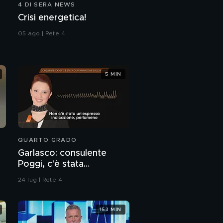
4 DI SERA NEWS
Crisi energetica!
05 ago | Rete 4
5 MIN
QUARTO GRADO
Garlasco: consulente
Poggi, c'è stata
contaminazione sulle
24 lug | Rete 4
unghie?
153 MIN