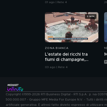
f
01 ago | Rete 4
26
3 MIN
ZONA BIANCA
1
L'estate dei ricchi tra
M
fiumi di champagne,
P
ostriche ed eccessi
03 ago | Rete 4
Copyright ©1999-2026 RTI Business Digital - RTI S.p.A.: p. iva 039
500.000.007 - Gruppo MFE Media For Europe N.V. - Tutti i diritti ris
artificiale generativa. È altresì fatto divieto espresso di utilizzare