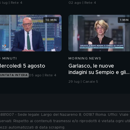
orze dell'ordine
alle armi"
 lug | Rete 4
02 ago | Rete 4
10 MIN
1 MIN
0 MINUTI
MORNING NEWS
ercoledì 5 agosto
Garlasco, le nuove
indagini su Sempio e gli
05 ago | Rete 4
UNTATA INTERA
sviluppi
29 lug | Canale 5
76881007 - Sede legale: Largo del Nazareno 8, 00187 Roma. Uffici: Vial
ervati. Rispetto ai contenuti trasmessi e/o riprodotti è vietata ogni uti
 mezzi automatizzati di data scraping.