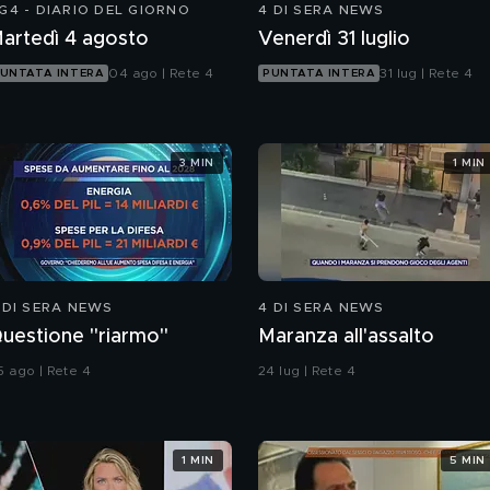
G4 - DIARIO DEL GIORNO
4 DI SERA NEWS
artedì 4 agosto
Venerdì 31 luglio
04 ago | Rete 4
31 lug | Rete 4
UNTATA INTERA
PUNTATA INTERA
3 MIN
1 MIN
 DI SERA NEWS
4 DI SERA NEWS
uestione "riarmo"
Maranza all'assalto
5 ago | Rete 4
24 lug | Rete 4
1 MIN
5 MIN