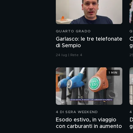
QUARTO GRADO
Q
Garlasco: le tre telefonate
C
di Sempio
g
24 lug | Rete 4
25
1 MIN
4 DI SERA WEEKEND
4
Esodo estivo, in viaggio
D
con carburanti in aumento
g