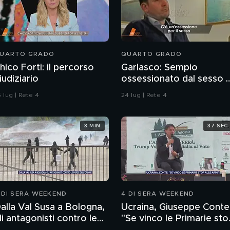
UARTO GRADO
QUARTO GRADO
hico Forti: il percorso
Garlasco: Sempio
iudiziario
ossessionato dal sesso 
ragazzo rispettoso?
 lug | Rete 4
24 lug | Rete 4
3 MIN
37 SEC
 DI SERA WEEKEND
4 DI SERA WEEKEND
alla Val Susa a Bologna,
Ucraina, Giuseppe Conte
li antagonisti contro le
"Se vinco le Primarie sto