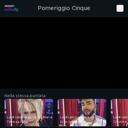
Pomeriggio Cinque
Nella stessa puntata
La #cabinarossa di…Maria
La #cabinarossa di…
La #cab
Teresa Ruta
Giacomo Urtis
Cristina