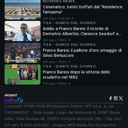
MORNING NEWS
Cesenatico, turisti truffati dal "Residence
fantasma"
04 ago | Canale 5
TG4 - DIARIO DEL GIORNO
Addio a Franco Baresi: il ricordo di
Demetrio Albertini, Clarence Seedorf e
Giovanni Galli
04 ago | Rete 4
TG4 - DIARIO DEL GIORNO
Franco Baresi, il pallone d'oro omaggio di
Silvio Berlusconi
04 ago | Rete 4
TG4 - DIARIO DEL GIORNO
Franco Baresi dopo la vittoria dello
scudetto nel 1992
04 ago | Rete 4
Copyright ©1999-2026 RTI Business Digital - RTI S.p.A.: p. iva
03976881007 - Sede legale: Largo del Nazareno 8, 00187 Roma.
Uffici: Viale Europa 46, 20093 Cologno Monzese (MI) - Cap. Soc.
int. vers. € 500.000.007 - Gruppo MFE Media For Europe N.V. -