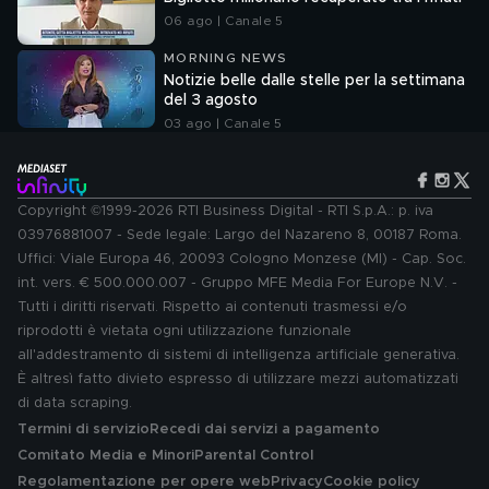
06 ago | Canale 5
MORNING NEWS
Notizie belle dalle stelle per la settimana
del 3 agosto
03 ago | Canale 5
Copyright ©1999-2026 RTI Business Digital - RTI S.p.A.: p. iva
03976881007 - Sede legale: Largo del Nazareno 8, 00187 Roma.
Uffici: Viale Europa 46, 20093 Cologno Monzese (MI) - Cap. Soc.
int. vers. € 500.000.007 - Gruppo MFE Media For Europe N.V. -
Tutti i diritti riservati. Rispetto ai contenuti trasmessi e/o
riprodotti è vietata ogni utilizzazione funzionale
all'addestramento di sistemi di intelligenza artificiale generativa.
È altresì fatto divieto espresso di utilizzare mezzi automatizzati
di data scraping.
Termini di servizio
Recedi dai servizi a pagamento
Comitato Media e Minori
Parental Control
Regolamentazione per opere web
Privacy
Cookie policy