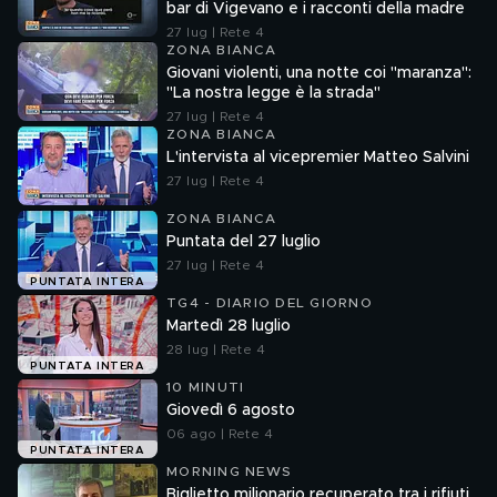
bar di Vigevano e i racconti della madre
27 lug | Rete 4
ZONA BIANCA
Giovani violenti, una notte coi "maranza":
"La nostra legge è la strada"
27 lug | Rete 4
ZONA BIANCA
L'intervista al vicepremier Matteo Salvini
27 lug | Rete 4
ZONA BIANCA
Puntata del 27 luglio
27 lug | Rete 4
PUNTATA INTERA
TG4 - DIARIO DEL GIORNO
Martedì 28 luglio
28 lug | Rete 4
PUNTATA INTERA
10 MINUTI
Giovedì 6 agosto
06 ago | Rete 4
PUNTATA INTERA
MORNING NEWS
Biglietto milionario recuperato tra i rifiuti