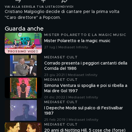
VAI ALLA SERIE
LA TUA LISTA
CONDIVIDI
Cristiano Malgioglio decide di cantare per la prima volta
"Caro direttore" a Popcorn.
Guarda anche
MISTER POLARETTO E LA MAGIC MUSIC
Mister Polaretto e la magic music
27 lug | Mediaset Infinity
PROSSIMO VIDEO
MEDIASET CULT
Corrado presenta i peggiori cantanti della
Corrida del 1986
23 giu 2021 | Mediaset Infinity
MEDIASET CULT
Simona Ventura si spoglia e poi si ribella a
Mai dire Gol 1997
01 dic 2022 | Mediaset Infinity
MEDIASET CULT
I Depeche Mode sul palco di Festivalbar
1987
25 feb 2019 | Mediaset Infinity
MEDIASET CULT
20 anni di Notting Hill, 5 cose che (forse)