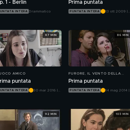
p. 1 - Berlin
Prima puntata
Drammatico
13 ott 2009 |
UNTATA INTERA
PUNTATA INTERA
Canale 5
97 MIN
86 MIN
UOCO AMICO
FURORE, IL VENTO DELLA
SPERANZA
rima puntata
Prima puntata
30 mar 2016 |
14 mag 2014 |
UNTATA INTERA
PUNTATA INTERA
Canale 5
Canale 5
92 MIN
103 MIN