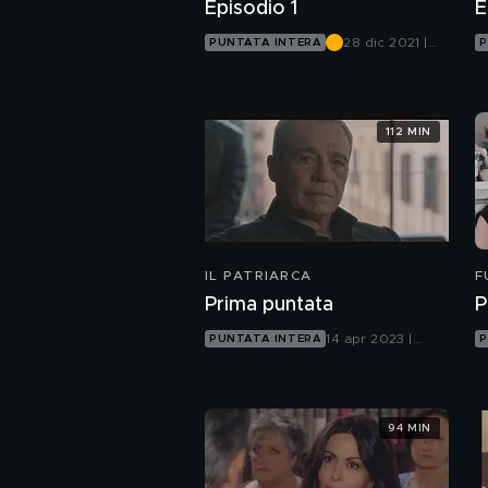
Episodio 1
E
28 dic 2021 |
PUNTATA INTERA
P
Canale 5
112 MIN
IL PATRIARCA
F
Prima puntata
P
14 apr 2023 |
PUNTATA INTERA
P
Canale 5
94 MIN