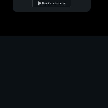
Puntata intera
Pt. 3 | Cap. 5
Pt. 3 | Cap. 6
Pt. 3 | Cap. 7
Pt. 3 | Cap. 8
Pt. 3 | Cap. 9