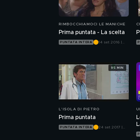
RIMBOCCHIAMOCI LE MANICHE
C
Prima puntata - La scelta
P
14 set 2016 |
PUNTATA INTERA
P
Canale 5
95 MIN
L'ISOLA DI PIETRO
U
Prima puntata
L
L
24 set 2017 |
PUNTATA INTERA
Canale 5
P