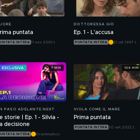
UORE
DOTTORESSA GIÒ
rima puntata
Ep. 1 - L'accusa
11 nov 2001 |
21 ott 1997 |
UNTATA INTERA
PUNTATA INTERA
Canale 5
Canale 5
7 MIN
108 MIN
N PASO ADELANTE NEXT
VIOLA COME IL MARE
e storie | Ep. 1 - Silvia -
Prima puntata
a decisione
30 set 2022 |
PUNTATA INTERA
Canale 5
Drammatico
UNTATA INTERA