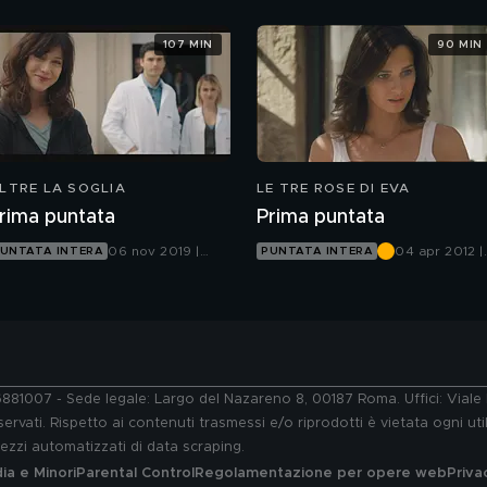
107 MIN
90 MIN
LTRE LA SOGLIA
LE TRE ROSE DI EVA
rima puntata
Prima puntata
06 nov 2019 |
04 apr 2012 |
UNTATA INTERA
PUNTATA INTERA
Canale 5
Canale 5
76881007 - Sede legale: Largo del Nazareno 8, 00187 Roma. Uffici: Vial
ervati. Rispetto ai contenuti trasmessi e/o riprodotti è vietata ogni uti
 mezzi automatizzati di data scraping.
a e Minori
Parental Control
Regolamentazione per opere web
Priva