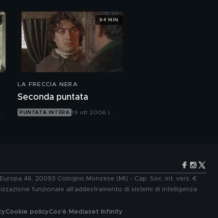
94 MIN
LA FRECCIA NERA
Seconda puntata
19 ott 2006 |
PUNTATA INTERA
Canale 5
e Europa 46, 20093 Cologno Monzese (MI) - Cap. Soc. int. vers. €
lizzazione funzionale all'addestramento di sistemi di intelligenza
cy
Cookie policy
Cos'è Mediaset Infinity