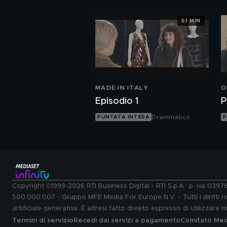
51 MIN
MADE IN ITALY
O
Episodio 1
P
Drammatico
PUNTATA INTERA
P
Copyright ©1999-2026 RTI Business Digital - RTI S.p.A.: p. iva 039
500.000.007 - Gruppo MFE Media For Europe N.V. - Tutti i diritti ris
artificiale generativa. È altresì fatto divieto espresso di utilizzare
Termini di servizio
Recedi dai servizi a pagamento
Comitato Medi