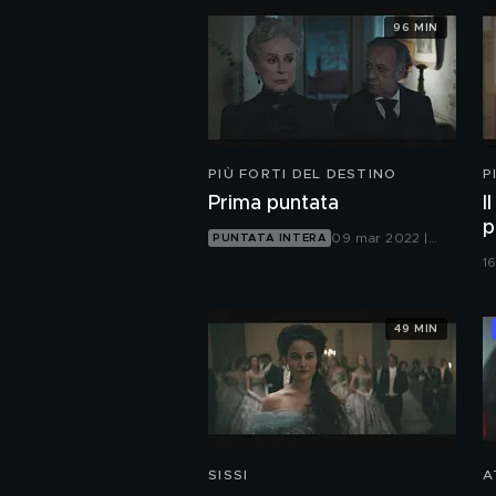
96 MIN
PIÙ FORTI DEL DESTINO
P
Prima puntata
I
p
09 mar 2022 |
PUNTATA INTERA
Canale 5
1
49 MIN
SISSI
A