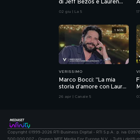
di Jeff Bezos e Lauren
A
Sánchez
02 giu | La 5
1
1 MIN
VERISSIMO
V
Marco Bocci: "La mia
F
storia d'amore con Laura
M
Chiatti"
i
26 apr | Canale 5
0
Copyright ©1999-2026 RTI Business Digital - RTI S.p.A.: p. iva 039
500.000.007 - Gruppo MFE Media For Europe N.V. - Tutti i diritti ris