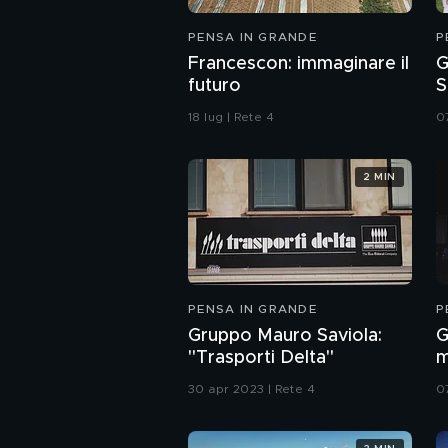
PENSA IN GRANDE
P
Francescon: immaginare il
G
futuro
S
18 lug | Rete 4
0
2 MIN
PENSA IN GRANDE
P
Gruppo Mauro Saviola:
G
"Trasporti Delta"
30 apr 2023 | Rete 4
0