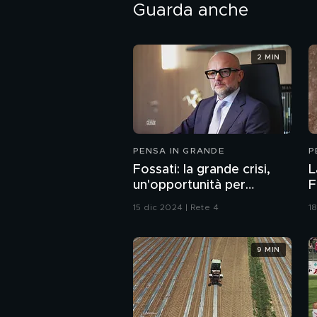
Guarda anche
2 MIN
PENSA IN GRANDE
P
Fossati: la grande crisi,
L
un'opportunità per
F
crescere
15 dic 2024 | Rete 4
18
9 MIN