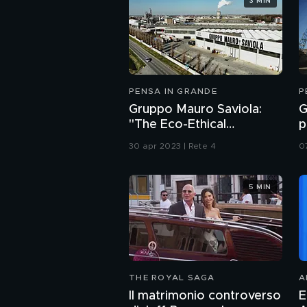
3 MIN
PENSA IN GRANDE
P
Gruppo Mauro Saviola:
G
"The Eco-Ethical
p
Company"
d
30 apr 2023 | Rete 4
0
5 MIN
THE ROYAL SAGA
A
Il matrimonio controverso
E