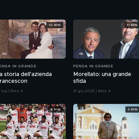
10 MIN
11 MIN
ENSA IN GRANDE
PENSA IN GRANDE
a storia dell'azienda
Morellato: una grande
rancescon
sfida
 lug | Rete 4
21 giu 2025 | Rete 4
8 MIN
3 MIN