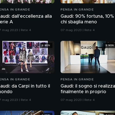
ENSA IN GRANDE
PENSA IN GRANDE
audi: dall'eccellenza alla
Gaudi: 90% fortuna, 10%
erie A
chi sbaglia meno
7 mag 2023 | Rete 4
07 mag 2023 | Rete 4
6 MIN
9 MIN
ENSA IN GRANDE
PENSA IN GRANDE
audi: da Carpi in tutto il
Gaudi: il sogno si realizz
mondo
finalmente in proprio
7 mag 2023 | Rete 4
07 mag 2023 | Rete 4