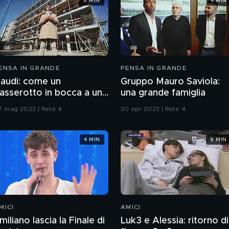
5 MIN
4 MIN
ENSA IN GRANDE
PENSA IN GRANDE
audi: come un
Gruppo Mauro Saviola:
asserotto in bocca a un
una grande famiglia
oberman
7 mag 2023 | Rete 4
30 apr 2023 | Rete 4
4 MIN
9 MIN
MICI
AMICI
miliano lascia la Finale di
Luk3 e Alessia: ritorno di