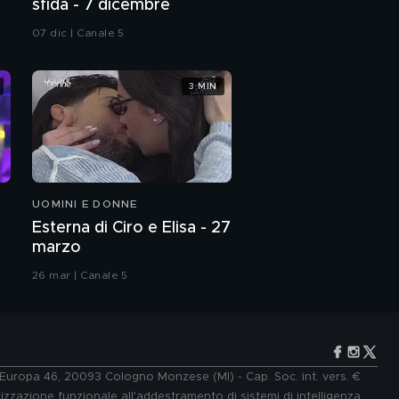
sfida - 7 dicembre
07 dic | Canale 5
3 MIN
UOMINI E DONNE
Esterna di Ciro e Elisa - 27
marzo
26 mar | Canale 5
e Europa 46, 20093 Cologno Monzese (MI) - Cap. Soc. int. vers. €
lizzazione funzionale all'addestramento di sistemi di intelligenza