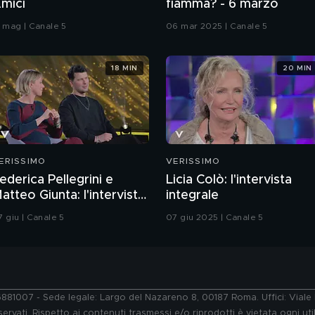
mici
fiamma? - 6 marzo
7 mag | Canale 5
06 mar 2025 | Canale 5
18 MIN
20 MIN
ERISSIMO
VERISSIMO
ederica Pellegrini e
Licia Colò: l'intervista
atteo Giunta: l'intervista
integrale
ntegrale
7 giu | Canale 5
07 giu 2025 | Canale 5
76881007 - Sede legale: Largo del Nazareno 8, 00187 Roma. Uffici: Vial
ervati. Rispetto ai contenuti trasmessi e/o riprodotti è vietata ogni uti