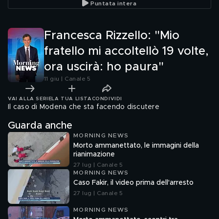
Puntata intera
Francesca Rizzello: "Mio
fratello mi accoltellò 19 volte,
ora uscirà: ho paura"
11 giu | Canale 5
VAI ALLA SERIE
LA TUA LISTA
CONDIVIDI
Il caso di Modena che sta facendo discutere
Guarda anche
MORNING NEWS
Morto ammanettato, le immagini della
rianimazione
27 lug | Canale 5
MORNING NEWS
Caso Fakir, il video prima dell'arresto
27 lug | Canale 5
MORNING NEWS