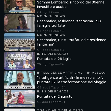
Somma Lombardo, il ricordo del 36enne
investito e ucciso
04 ago | Canale 5
MORNING NEWS
Cesenatico, residence "fantasma", 90
famiglie truffate
04 ago | Canale 5
MORNING NEWS
Cesenatico, turisti truffati dal "Residence
fantasma"
04 ago | Canale 5
IL TG DEI RAGAZZI
Puntata del 26 luglio
26 lug | Tgcom24
INTELLIGENZE ARTIFICIALI - IN MEZZO
A NOI
"Intelligenze artificiali - In mezzo a noi",
puntata 37: la trasformazione del viaggio
08 ago | Tgcom24
PUNTATA INTERA
IL TG DEI RAGAZZI
Puntata del 2 agosto
02 ago | Tgcom24
TG4 - DIARIO DEL GIORNO