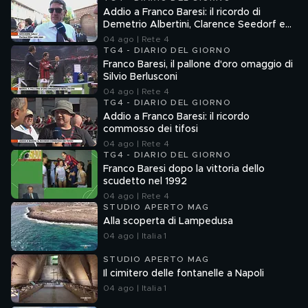
Addio a Franco Baresi: il ricordo di
Demetrio Albertini, Clarence Seedorf e
Giovanni Galli
04 ago | Rete 4
TG4 - DIARIO DEL GIORNO
Franco Baresi, il pallone d'oro omaggio di
Silvio Berlusconi
04 ago | Rete 4
TG4 - DIARIO DEL GIORNO
Addio a Franco Baresi: il ricordo
commosso dei tifosi
04 ago | Rete 4
TG4 - DIARIO DEL GIORNO
Franco Baresi dopo la vittoria dello
scudetto nel 1992
04 ago | Rete 4
STUDIO APERTO MAG
Alla scoperta di Lampedusa
04 ago | Italia 1
STUDIO APERTO MAG
Il cimitero delle fontanelle a Napoli
04 ago | Italia 1