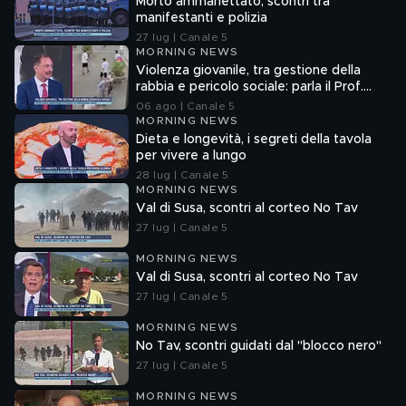
Morto ammanettato, scontri tra
manifestanti e polizia
27 lug | Canale 5
MORNING NEWS
Violenza giovanile, tra gestione della
rabbia e pericolo sociale: parla il Prof.
Pierpaolo Limone
06 ago | Canale 5
MORNING NEWS
Dieta e longevità, i segreti della tavola
per vivere a lungo
28 lug | Canale 5
MORNING NEWS
Val di Susa, scontri al corteo No Tav
27 lug | Canale 5
MORNING NEWS
Val di Susa, scontri al corteo No Tav
27 lug | Canale 5
MORNING NEWS
No Tav, scontri guidati dal "blocco nero"
27 lug | Canale 5
MORNING NEWS