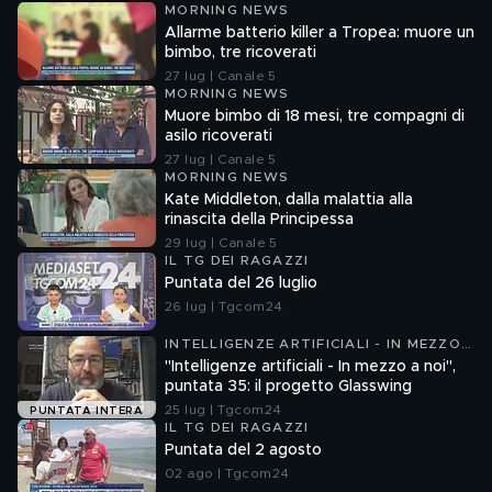
MORNING NEWS
Allarme batterio killer a Tropea: muore un
bimbo, tre ricoverati
27 lug | Canale 5
MORNING NEWS
Muore bimbo di 18 mesi, tre compagni di
asilo ricoverati
27 lug | Canale 5
MORNING NEWS
Kate Middleton, dalla malattia alla
rinascita della Principessa
29 lug | Canale 5
IL TG DEI RAGAZZI
Puntata del 26 luglio
26 lug | Tgcom24
INTELLIGENZE ARTIFICIALI - IN MEZZO
A NOI
"Intelligenze artificiali - In mezzo a noi",
puntata 35: il progetto Glasswing
25 lug | Tgcom24
PUNTATA INTERA
IL TG DEI RAGAZZI
Puntata del 2 agosto
02 ago | Tgcom24