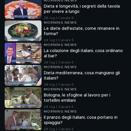
MORNING NEWS
Dieta e longevità, i segreti della tavola
per vivere a lungo
28 lug | Canale 5
MORNING NEWS
Le diete dell'estate, come rimanere in
forma?
24 lug | Canale 5
MORNING NEWS
La colazione degli italiani, cosa ordinano
al bar?
28 lug | Canale 5
MORNING NEWS
Dieta mediterranea, cosa mangiano gli
italiani?
28 lug | Canale 5
MORNING NEWS
Bologna, le sfogline al lavoro per i
tortellini emiliani
24 lug | Canale 5
MORNING NEWS
Il pranzo degli italiani, cosa portano in
spiaggia?
28 lug | Canale 5