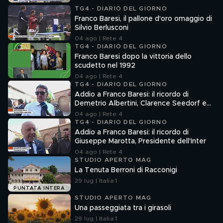
TG4 - DIARIO DEL GIORNO
Franco Baresi, il pallone d'oro omaggio di
Silvio Berlusconi
04 ago | Rete 4
TG4 - DIARIO DEL GIORNO
Franco Baresi dopo la vittoria dello
scudetto nel 1992
04 ago | Rete 4
TG4 - DIARIO DEL GIORNO
Addio a Franco Baresi: il ricordo di
Demetrio Albertini, Clarence Seedorf e
Giovanni Galli
04 ago | Rete 4
TG4 - DIARIO DEL GIORNO
Addio a Franco Baresi: il ricordo di
Giuseppe Marotta, Presidente dell'Inter
04 ago | Rete 4
STUDIO APERTO MAG
La Tenuta Berroni di Racconigi
29 lug | Italia 1
PUNTATA INTERA
STUDIO APERTO MAG
Una passeggiata tra i girasoli
29 lug | Italia 1