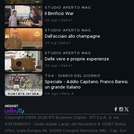
STUDIO APERTO MAG
Il Birrificio War
02 ago | Italia 1
STUDIO APERTO MAG
Dall'acciaio allo champagne
24 lug | Italia 1
STUDIO APERTO MAG
Delle vere e proprie esperienze
02 ago | Italia 1
TG4 - DIARIO DEL GIORNO
Speciale - Addio Capitano. Franco Baresi,
un grande italiano
04 ago | Rete 4
PUNTATA INTERA
Copyright ©1999-2026 RTI Business Digital - RTI S.p.A.: p. iva
03976881007 - Sede legale: Largo del Nazareno 8, 00187 Roma.
Uffici: Viale Europa 46, 20093 Cologno Monzese (MI) - Cap. Soc.